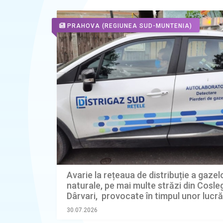
PRAHOVA
(REGIUNEA SUD-MUNTENIA)
Avarie la rețeaua de distribuție a gazel
naturale, pe mai multe străzi din Cosleg
Dârvari, provocate în timpul unor lucră
terasamente
30.07.2026