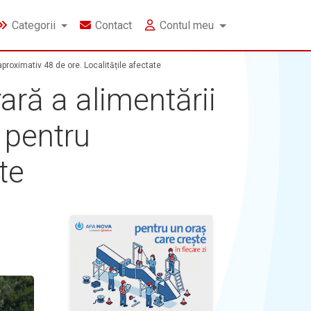
Categorii
Contact
Contul meu
proximativ 48 de ore. Localitățile afectate
ră a alimentării
, pentru
te