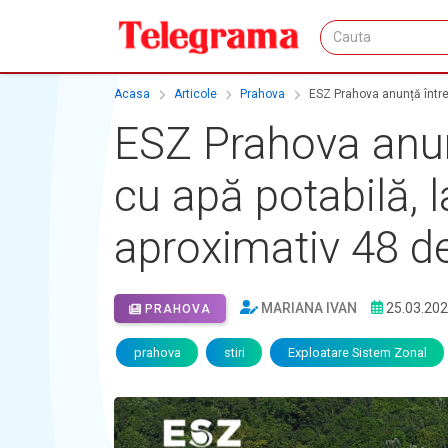
Acasa
Articole
Prahova
ESZ Prahova anunță întrer
ESZ Prahova anun
cu apă potabilă, l
aproximativ 48 de
MARIANA IVAN
25.03.20
PRAHOVA
prahova
stiri
Exploatare Sistem Zonal