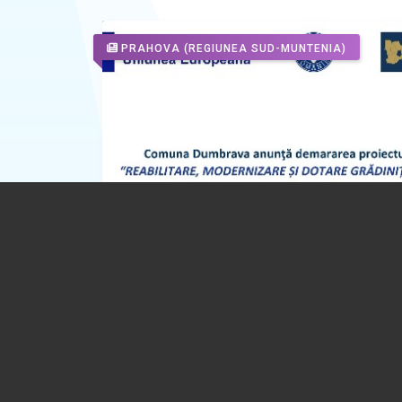
PRAHOVA
(REGIUNEA SUD-MUNTENIA)
Comuna Dumbrava anunţă demararea
proiectului “REABILITARE, MODERNIZA
DOTARE GRĂDINIȚA ZĂNOAGA, COM
DUMBRAVA, JUDEȚ PRAHOVA”
28.07.2026