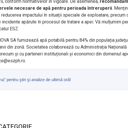
ii, conform normativelor în vigoare. De asemenea,
recomandă
rezervele necesare de apă pentru perioada întreruperii
. Menți
 reducerea impactului în situații speciale de exploatare, precum c
e incidente apărute în procesul de tratare a apei. Vă mulțumim pe
catul ESZ.
SA furnizează apă potabilă pentru 84% din populația județul
anii din zonă. Societatea colaborează cu Administrația Națională
 precum și cu parteneri instituționali și economici din domeniul ape
ice@eszph.ro.
pentru ştiri şi analize de ultimă oră!
 CATEGORIE