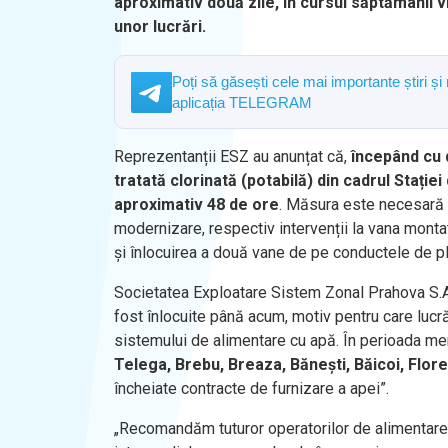
aproximativ două zile, în cursul săptămânii 
unor lucrări.
Poți să găsești cele mai importante știri și
aplicația TELEGRAM
Reprezentanții ESZ au anunțat că,
începând cu d
tratată clorinată (potabilă) din cadrul Stați
aproximativ 48 de ore
. Măsura este necesară 
modernizare, respectiv intervenții la vana monta
și înlocuirea a două vane de pe conductele de plec
Societatea Exploatare Sistem Zonal Prahova S.A.
fost înlocuite până acum, motiv pentru care lucr
sistemului de alimentare cu apă. În perioada m
Telega, Brebu, Breaza, Bănești, Băicoi, Flore
încheiate contracte de furnizare a apei”.
„Recomandăm tuturor operatorilor de alimentare