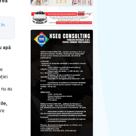
area
 în
u apă
re
ției.
 nu au
ile,
are