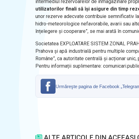
intermediul rezervoarelor de înmagazinare propr
utilizatorilor finali să își asigure din timp 
unor rezerve adecvate contribuie semnificativ la
hidro-meteorologice nefavorabile, avarii sau alt
înțelegere și cooperare”, se mai arată în comuni
Societatea EXPLOATARE SISTEM ZONAL PRAHOVA 
Prahova și apă industrială pentru multiple comp
Române”, ca autoritate centrală și acționar unic,
Pentru informații suplimentare: comunicari.publ
Urmăreşte pagina de Facebook „Telegrama” 
ALTE ARTICOLE DIN ACEEASI