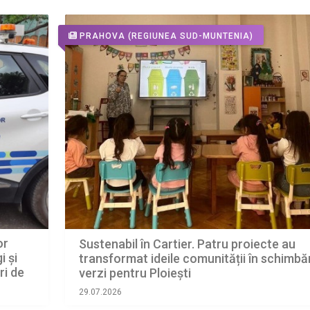
Programul Regional Sud-Muntenia 2021-
2027
PRAHOVA
(REGIUNEA SUD-MUNTENIA)
or
Sustenabil în Cartier. Patru proiecte au
i și
transformat ideile comunității în schimbăr
ri de
verzi pentru Ploiești
29.07.2026