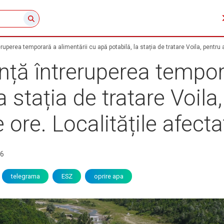
uperea temporară a alimentării cu apă potabilă, la stația de tratare Voila, pentru a
ță întreruperea tempora
a stația de tratare Voila
 ore. Localitățile afecta
26
telegrama
ESZ
oprire apa