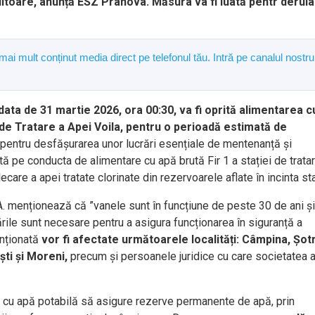
viitoare, anunță ESZ Prahova. Măsura va fi luată pentr derul
 mai mult conținut media direct pe telefonul tău. Intră pe canalul nostru
ata de 31 martie 2026, ora 00:30, va fi oprită alimentarea c
ei de Tratare a Apei Voila, pentru o perioadă estimată de
pentru desfășurarea unor lucrări esențiale de mentenanță și
tă pe conducta de alimentare cu apă brută Fir 1 a stației de trata
are a apei tratate clorinate din rezervoarele aflate în incinta sta
 menționează că ”vanele sunt în funcțiune de peste 30 de ani și
ările sunt necesare pentru a asigura funcționarea în siguranță a
enționată
vor fi afectate următoarele localități: Câmpina, Șotr
ști și Moreni,
precum și persoanele juridice cu care societatea 
 cu apă potabilă să asigure rezerve permanente de apă, prin