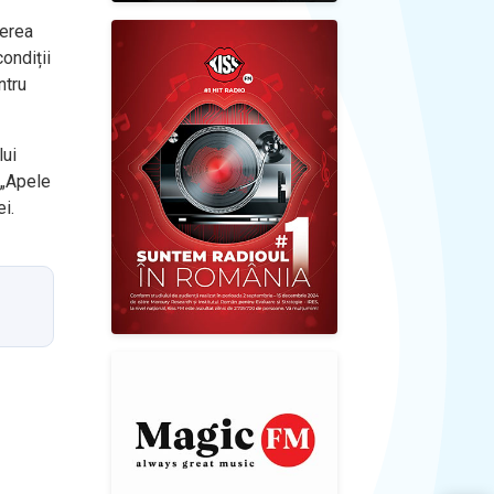
m
nerea
ondiții
ntru
ui
 „Apele
i.