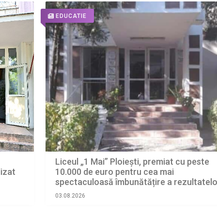
EDUCATIE
Liceul „1 Mai” Ploiești, premiat cu peste
lizat
10.000 de euro pentru cea mai
spectaculoasă îmbunătățire a rezultatelo
Bacalaureat
03.08.2026