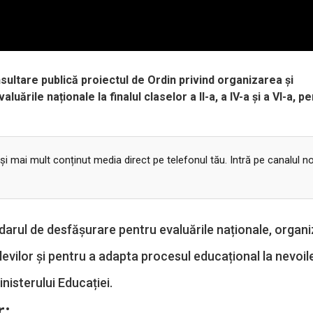
nsultare publică proiectul de Ordin privind organizarea și
uările naționale la finalul claselor a II-a, a IV-a și a VI-a, p
 și mai mult conținut media direct pe telefonul tău. Intră pe canalul n
arul de desfășurare pentru evaluările naționale, organ
elevilor și pentru a adapta procesul educațional la nevoile
nisterului Educației.
r: