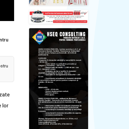
entru
ostru
izate
 lor