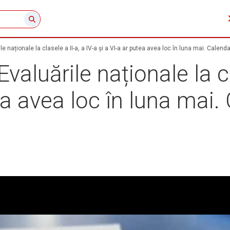
naționale la clasele a II-a, a IV-a și a VI-a ar putea avea loc în luna mai. Calend
luările naționale la cla
ea avea loc în luna mai.