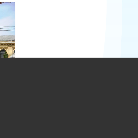
în
ea