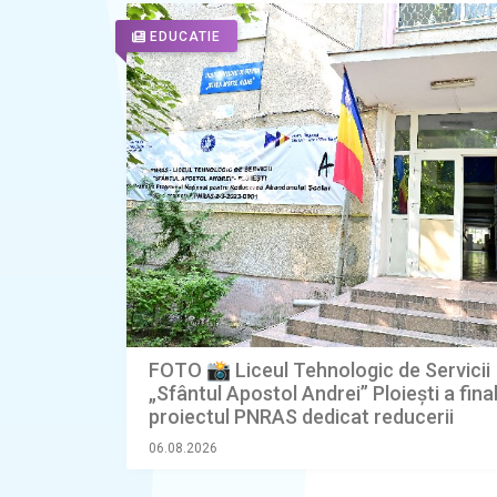
EDUCATIE
FOTO 📸 Liceul Tehnologic de Servicii
„Sfântul Apostol Andrei” Ploiești a fina
proiectul PNRAS dedicat reducerii
abandonului școlar
06.08.2026