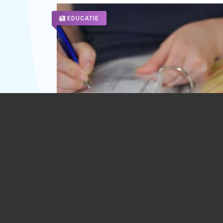
EDUCATIE
Prima de carieră didactică. Beneficiarii
trebuie să utilizeze cel puțin 65% din 
pentru cursuri de pregătire
29.07.2026