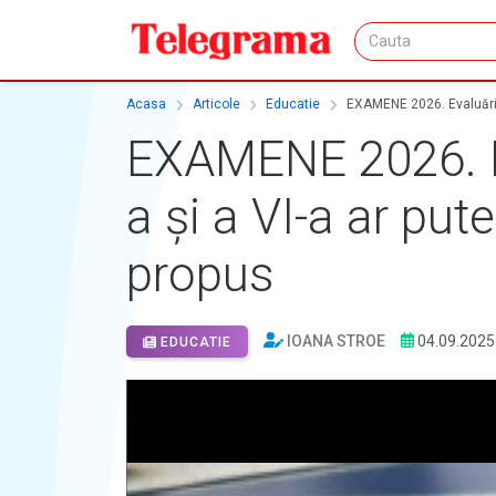
Acasa
Articole
Educatie
EXAMENE 2026. Evaluările 
EXAMENE 2026. Eva
a și a VI-a ar put
propus
IOANA STROE
04.09.2025
EDUCATIE