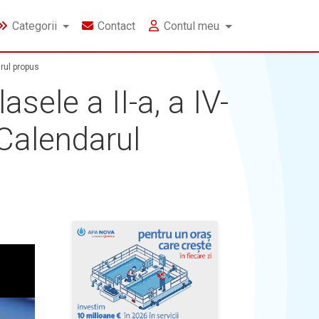
Categorii
Contact
Contul meu
arul propus
sele a II-a, a IV-
 Calendarul