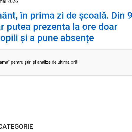
 mai 2026
ânt, în prima zi de școală. Din 
ar putea prezenta la ore doar
piii și a pune absențe
a” pentru ştiri şi analize de ultimă oră!
 CATEGORIE