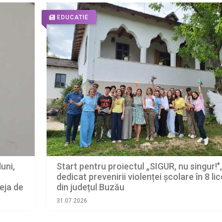
EDUCATIE
uni,
Start pentru proiectul „SIGUR, nu singur!",
dedicat prevenirii violenței școlare în 8 li
eja de
din județul Buzău
31.07.2026