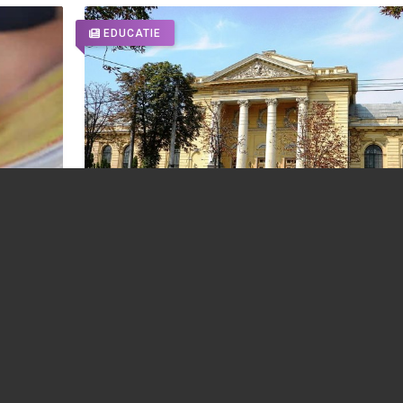
EDUCATIE
Olimpică medaliată cu aur la chimie a dat 
sumă
judecată UMF „Carol Davila” după anular
dreptului de a fi admisă fără examen
28.07.2026