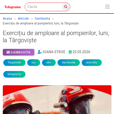
Acasa
Articole
Dambovita
Exercițiu de amploare al pompierilor, luni, la Târgoviște
Exercițiu de amploare al pompierilor, luni,
la Târgoviște
IOANA STROE
25.05.2026
DAMBOVITA
Targoviste
isu
stiri
dambovita
exercitiu
telegrama