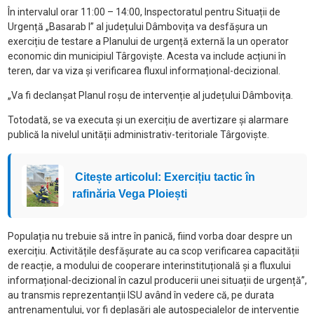
În intervalul orar 11:00 – 14:00, Inspectoratul pentru Situații de
Urgență „Basarab I” al județului Dâmbovița va desfășura un
exercițiu de testare a Planului de urgență externă la un operator
economic din municipiul Târgoviște. Acesta va include acțiuni în
teren, dar va viza și verificarea fluxul informațional-decizional.
„Va fi declanșat Planul roșu de intervenție al județului Dâmbovița.
Totodată, se va executa și un exercițiu de avertizare și alarmare
publică la nivelul unității administrativ-teritoriale Târgoviște.
Citește articolul: Exercițiu tactic în
rafinăria Vega Ploiești
Populația nu trebuie să intre în panică, fiind vorba doar despre un
exercițiu. Activitățile desfășurate au ca scop verificarea capacității
de reacție, a modului de cooperare interinstituțională și a fluxului
informațional-decizional în cazul producerii unei situații de urgență”,
au transmis reprezentanții ISU având în vedere că, pe durata
antrenamentului, vor fi deplasări ale autospecialelor de intervenție