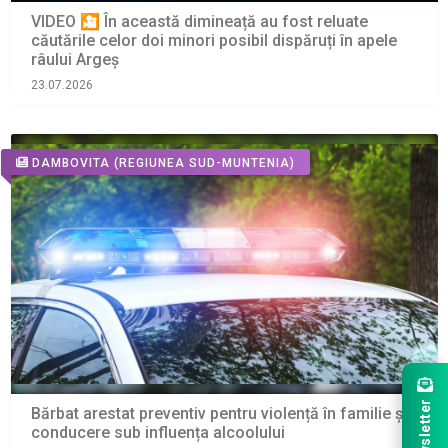
VIDEO 🎦 În această dimineață au fost reluate
căutările celor doi minori posibil dispăruți în apele
râului Argeș
23.07.2026
DAMBOVITA
(REGIUNEA SUD-MUNTENIA)
Newsletter
Bărbat arestat preventiv pentru violență în familie și
conducere sub influența alcoolului