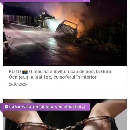
FOTO 📸 O mașină a lovit un cap de pod, la Gura
Ocniței, și a luat foc, cu șoferul în interior
26.07.2026
DAMBOVITA
(REGIUNEA SUD-MUNTENIA)