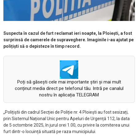
Suspecta în cazul de furt reclamat ieri noapte, la Ploiești, a fost
surprinsă de camerele de supraveghere. Imaginile i-au ajutat pe
polițiști să o depisteze în timp record.
Poți să găsești cele mai importante știri și mai mult
conținut media direct pe telefonul tău. Intră pe canalul
nostru în aplicația TELEGRAM
„Polițiștii din cadrul Secției de Poliție nr. 4 Ploiești au fost sesizați,
prin Sistemul Național Unic pentru Apeluri de Urgență 112, la data
de 5 octombrie 2025, în jurul orei 1.00, cu privire la comiterea unui
furt dintr-o locuință situată pe raza municipiului.