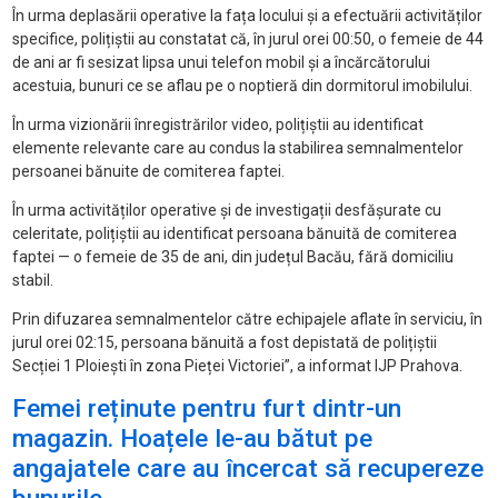
În urma deplasării operative la fața locului și a efectuării activităților
specifice, polițiștii au constatat că, în jurul orei 00:50, o femeie de 44
de ani ar fi sesizat lipsa unui telefon mobil și a încărcătorului
acestuia, bunuri ce se aflau pe o noptieră din dormitorul imobilului.
În urma vizionării înregistrărilor video, polițiștii au identificat
elemente relevante care au condus la stabilirea semnalmentelor
persoanei bănuite de comiterea faptei.
În urma activităților operative și de investigații desfășurate cu
celeritate, polițiștii au identificat persoana bănuită de comiterea
faptei — o femeie de 35 de ani, din județul Bacău, fără domiciliu
stabil.
Prin difuzarea semnalmentelor către echipajele aflate în serviciu, în
jurul orei 02:15, persoana bănuită a fost depistată de polițiștii
Secției 1 Ploiești în zona Pieței Victoriei”, a informat IJP Prahova.
Femei reținute pentru furt dintr-un
magazin. Hoațele le-au bătut pe
angajatele care au încercat să recupereze