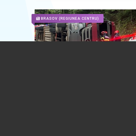
BRASOV
(REGIUNEA CENTRU)
UPDATE. VIDEO 🎦 Trafic blocat de as
pe DN73A, între Predeal și Râșnov, din
unui TIR răsturnat. Circulația este devi
DN1
25.07.2026