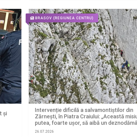
BRASOV
(REGIUNEA CENTRU)
Intervenție dificilă a salvamontiștilor din
 și
Zărnești, în Piatra Craiului: „Această mis
putea, foarte ușor, să aibă un deznodăm
tragic”
26.07.2026