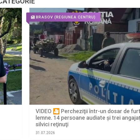
 CATEGORIE
BRASOV
(REGIUNEA CENTRU)
VIDEO 🎦 Percheziţii într-un dosar de fur
lemne. 14 persoane audiate și trei angajaţ
silvici reţinuţi
31.07.2026