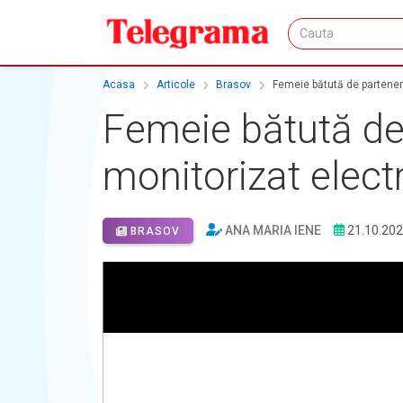
Acasa
Articole
Brasov
Femeie bătută de partener
Femeie bătută de
monitorizat elect
ANA MARIA IENE
21.10.20
BRASOV