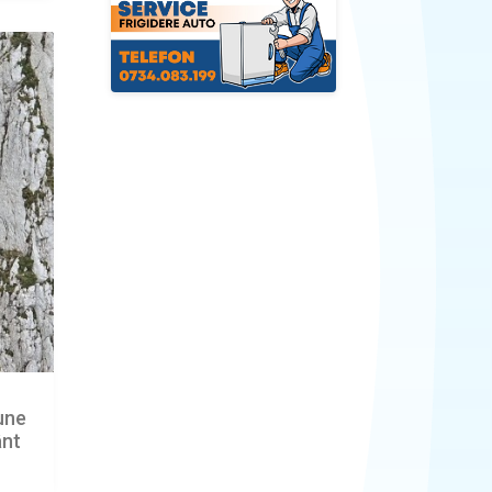
iune
ânt