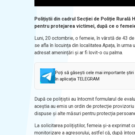
Polițiștii din cadrul Secției de Poliție Rural
pentru protejarea victimei, după ce o femeie
Luni, 20 octombrie, o femeie, în vârstă de 43 de 
se afla în locuința din localitatea Apața, în urma 
adresat amenințări și ar fi lovit-o cu palma.
Poți să găsești cele mai importante știri
în aplicația TELEGRAM
După ce polițiștii au întocmit formularul de evalu
aceștia au emis un ordin de protecție provizoriu 
dispuse și alte măsuri pentru protecția persoan
La solicitarea polițiștilor, femeia și-a exprimat
monitorizare a agresorului, astfel că, după înto