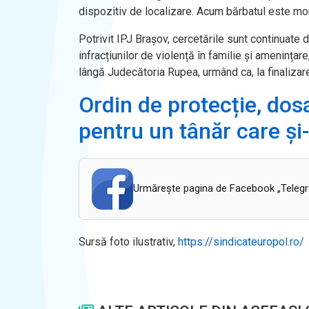
dispozitiv de localizare. Acum bărbatul este mon
Potrivit IPJ Brașov, cercetările sunt continuate d
infracțiunilor de violență în familie și amenința
lângă Judecătoria Rupea, urmând ca, la finalizar
Ordin de protecție, dos
pentru un tânăr care ș
Urmăreşte pagina de Facebook „Telegram
Sursă foto ilustrativ,
https://sindicateuropol.ro/