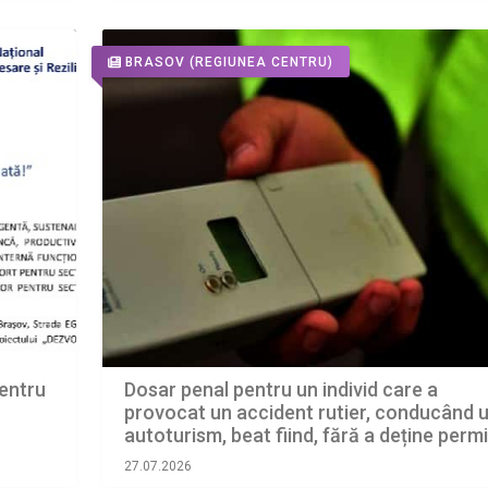
BRASOV
(REGIUNEA CENTRU)
Dosar penal pentru un individ care a
entru
provocat un accident rutier, conducând 
autoturism, beat fiind, fără a deține perm
de conducere
27.07.2026