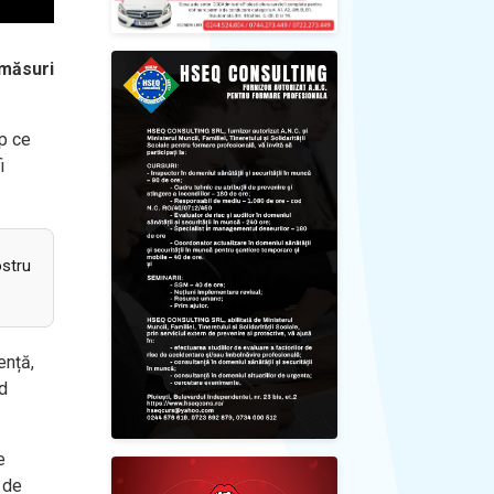
 măsuri
mp ce
i
ostru
ență,
nd
e
 de