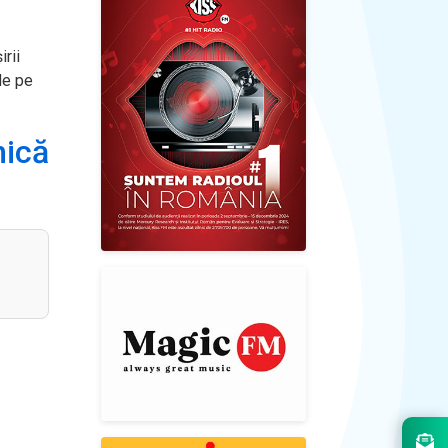
irii
de pe
nică