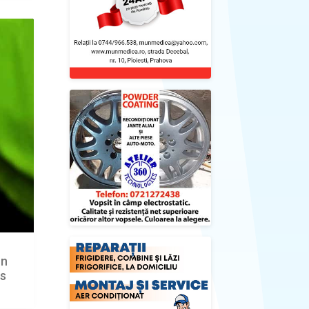
un
is