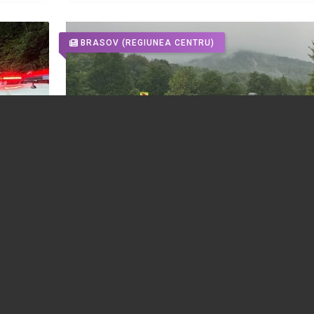
BRASOV
(REGIUNEA CENTRU)
eară,
Accident rutier pe DN1. Un autoturism s-
 cauza
răsturnat în afara carosabilului
ată pe
22.07.2026