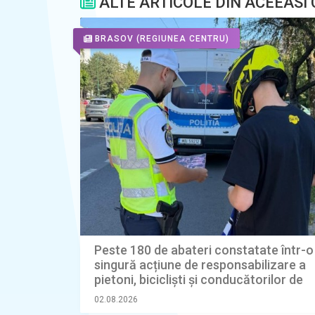
ALTE ARTICOLE DIN ACEEASI
BRASOV
(REGIUNEA CENTRU)
Peste 180 de abateri constatate într-o
singură acțiune de responsabilizare a
pietoni, bicicliști și conducătorilor de
trotinete electrice
02.08.2026