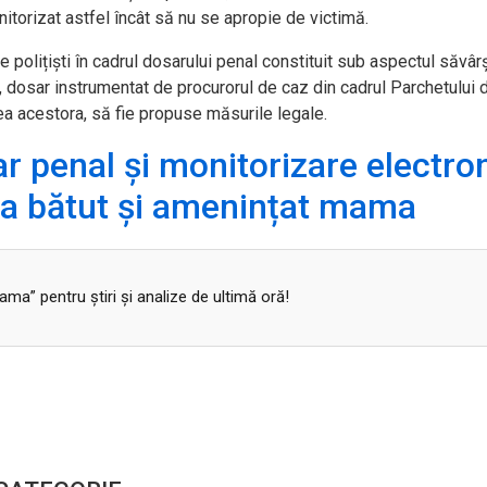
itorizat astfel încât să nu se apropie de victimă.
e polițiști în cadrul dosarului penal constituit sub aspectul săvârș
re, dosar instrumentat de procurorul de caz din cadrul Parchetului 
ea acestora, să fie propuse măsurile legale.
ar penal și monitorizare electro
i-a bătut și amenințat mama
a” pentru ştiri şi analize de ultimă oră!