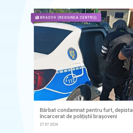
BRASOV
(REGIUNEA CENTRU)
Bărbat condamnat pentru furt, depistat
încarcerat de polițiștii brașoveni
27.07.2026