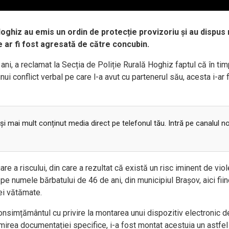
ă Hoghiz au emis un ordin de protecție provizoriu și au dispus
 ar fi fost agresată de către concubin.
ani, a reclamat la Secția de Poliție Rurală Hoghiz faptul că în ti
unui conflict verbal pe care l-a avut cu partenerul său, acesta i-ar f
 și mai mult conținut media direct pe telefonul tău. Intră pe canalul n
are a riscului, din care a rezultat că există un risc iminent de viol
pe numele bărbatului de 46 de ani, din municipiul Brașov, aici fii
ei vătămate.
 consimțământul cu privire la montarea unui dispozitiv electronic d
cmirea documentației specifice, i-a fost montat acestuia un astfel