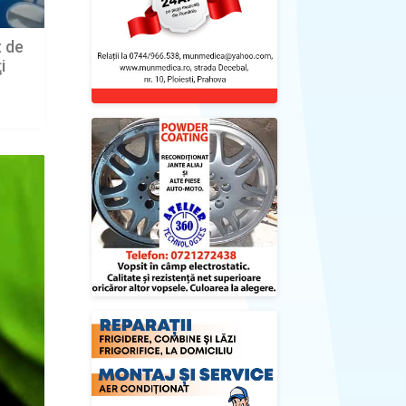
t de
i