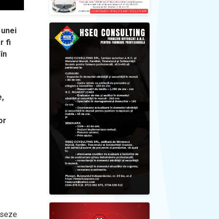
 unei
 fi
în
e,
or
reseze