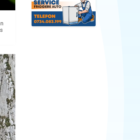
un
is