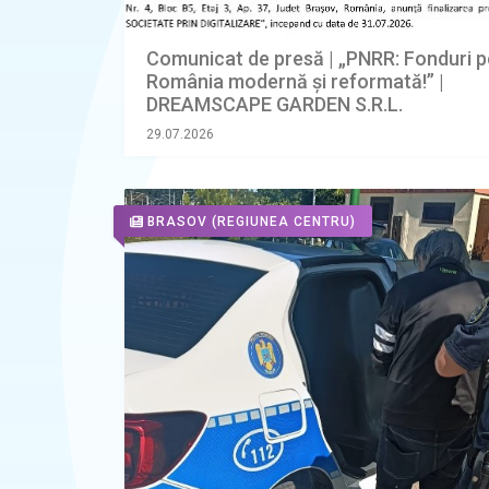
Comunicat de presă | „PNRR: Fonduri p
România modernă și reformată!” |
DREAMSCAPE GARDEN S.R.L.
29.07.2026
BRASOV
(REGIUNEA CENTRU)