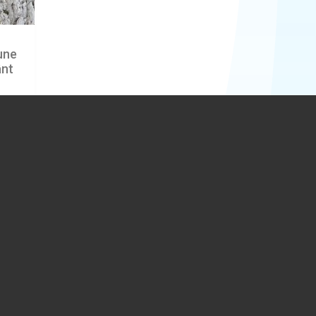
iune
ânt