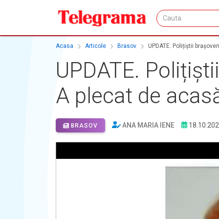
Acasa
Articole
Brasov
UPDATE. Polițiștii brașoven
UPDATE. Polițiști
A plecat de acasă
ANA MARIA IENE
18.10.20
BRASOV