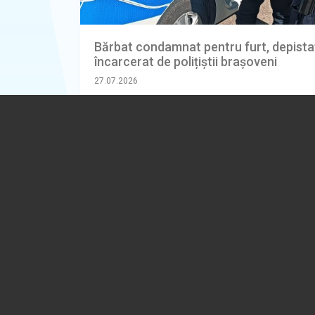
Bărbat condamnat pentru furt, depistat
încarcerat de polițiștii brașoveni
27.07.2026
BRASOV
(REGIUNEA CENTRU)