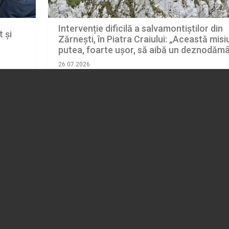
Intervenție dificilă a salvamontiștilor din
 și
Zărnești, în Piatra Craiului: „Această mis
putea, foarte ușor, să aibă un deznodăm
tragic”
26.07.2026
BRASOV
(REGIUNEA CENTRU)