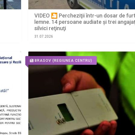
VIDEO 🎦 Percheziţii într-un dosar de fur
lemne. 14 persoane audiate și trei angajaţ
silvici reţinuţi
31.07.2026
BRASOV
(REGIUNEA CENTRU)