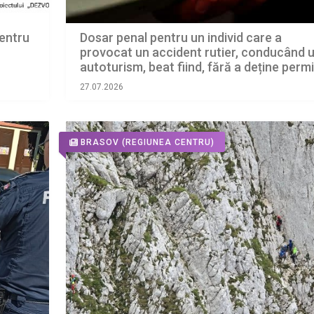
Dosar penal pentru un individ care a
entru
provocat un accident rutier, conducând 
autoturism, beat fiind, fără a deține perm
de conducere
27.07.2026
BRASOV
(REGIUNEA CENTRU)