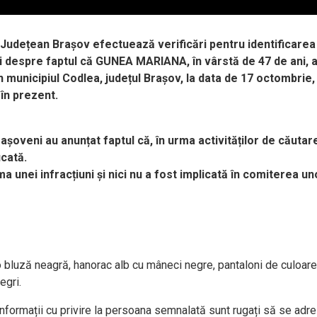
ție Județean Brașov efectuează verificări pentru identificarea
 despre faptul că GUNEA MARIANA, în vârstă de 47 de ani, ar
n municipiul Codlea, județul Brașov, la data de 17 octombrie, 
 în prezent.
așoveni au anunțat faptul că, în urma activităților de căutar
icată.
a unei infracțiuni și nici nu a fost implicată în comiterea un
 bluză neagră, hanorac alb cu mâneci negre, pantaloni de culoare
egri.
a informații cu privire la persoana semnalată sunt rugați să se ad