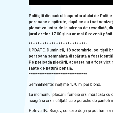
Polițiștii din cadrul Inspectoratului de Poli
persoane dispărute, după ce au fost sesizați
plecat voluntar de la adresa de reședință, di
jurul orelor 17.00 și nu ar mai fi revenit până
*********************************
UPDATE. Duminică, 18 octombrie, polițiștii br
persoana semnalată dispărută a fost identif
Pe perioada plecării, aceasta nu a fost victim
fapte de natură penală.
*********************************
Semnalmente: înălțime 1,70 m, păr blond.
La momentul plecării, femeie era îmbrăcată cu o
neagră și era încălțată cu o pereche de pantofi n
Potrivti IPJ Brașov, cei care dețin și pot furniz