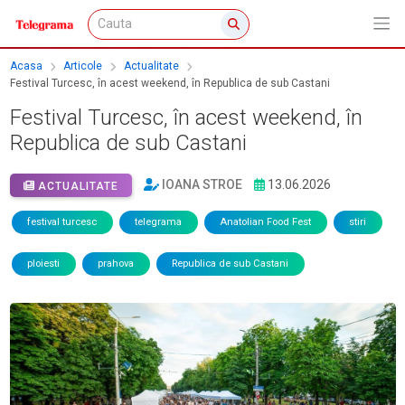
Acasa
Articole
Actualitate
Festival Turcesc, în acest weekend, în Republica de sub Castani
Festival Turcesc, în acest weekend, în
Republica de sub Castani
IOANA STROE
13.06.2026
ACTUALITATE
festival turcesc
telegrama
Anatolian Food Fest
stiri
ploiesti
prahova
Republica de sub Castani