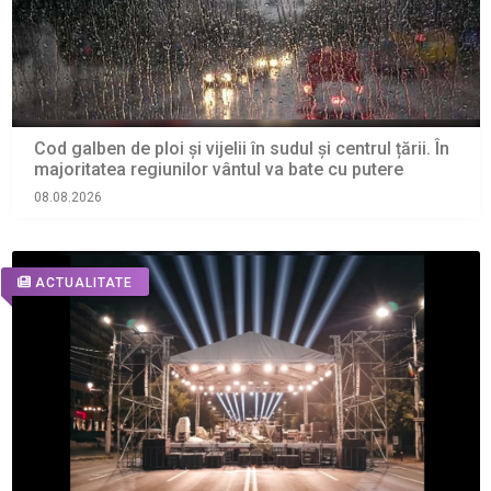
Cod galben de ploi și vijelii în sudul și centrul țării. În
majoritatea regiunilor vântul va bate cu putere
08.08.2026
ACTUALITATE