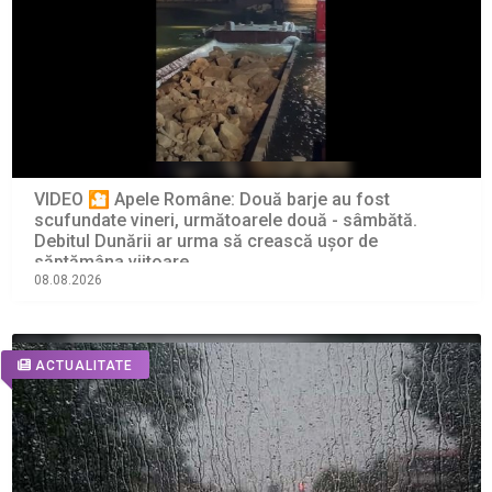
VIDEO 🎦 Apele Române: Două barje au fost
scufundate vineri, următoarele două - sâmbătă.
Debitul Dunării ar urma să crească ușor de
săptămâna viitoare
08.08.2026
ACTUALITATE