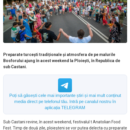
Preparate turcești tradiționale și atmosfera de pe malurile
Bosforului ajung în acest weekend la Ploiești, în Republica de
sub Castani.
Poți să găsești cele mai importante știri și mai mult conținut
media direct pe telefonul tău. Intră pe canalul nostru în
aplicația TELEGRAM
Sub Castani revine, în acest weekend, festivalul t Anatolian Food
Fest. Timp de două zile, ploieșteni se vor putea delecta cu preparate