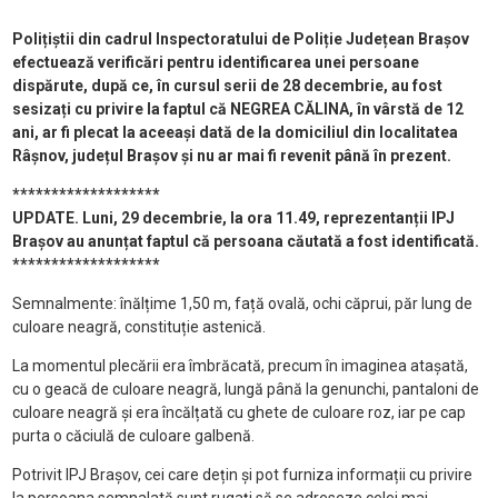
Polițiștii din cadrul Inspectoratului de Poliție Județean Brașov
efectuează verificări pentru identificarea unei persoane
dispărute, după ce, în cursul serii de 28 decembrie, au fost
sesizați cu privire la faptul că NEGREA CĂLINA, în vârstă de 12
ani, ar fi plecat la aceeași dată de la domiciliul din localitatea
Râșnov, județul Brașov și nu ar mai fi revenit până în prezent.
*******************
UPDATE. Luni, 29 decembrie, la ora 11.49, reprezentanții IPJ
Brașov au anunțat faptul că persoana căutată a fost identificată.
*******************
Semnalmente: înălțime 1,50 m, față ovală, ochi căprui, păr lung de
culoare neagră, constituție astenică.
La momentul plecării era îmbrăcată, precum în imaginea atașată,
cu o geacă de culoare neagră, lungă până la genunchi, pantaloni de
culoare neagră și era încălțată cu ghete de culoare roz, iar pe cap
purta o căciulă de culoare galbenă.
Potrivit IPJ Brașov, cei care dețin și pot furniza informații cu privire