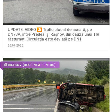
UPDATE. VIDEO 🎦 Trafic blocat de aseară, pe
DN73A, între Predeal și Râșnov, din cauza unui TIR
răsturnat. Circulația este deviată pe DN1
25.07.2026
BRASOV
(REGIUNEA CENTRU)