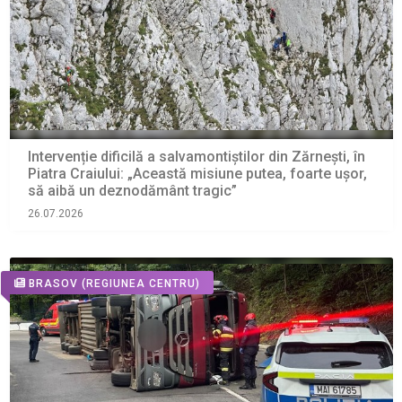
Intervenție dificilă a salvamontiștilor din Zărnești, în
Piatra Craiului: „Această misiune putea, foarte ușor,
să aibă un deznodământ tragic”
26.07.2026
BRASOV
(REGIUNEA CENTRU)