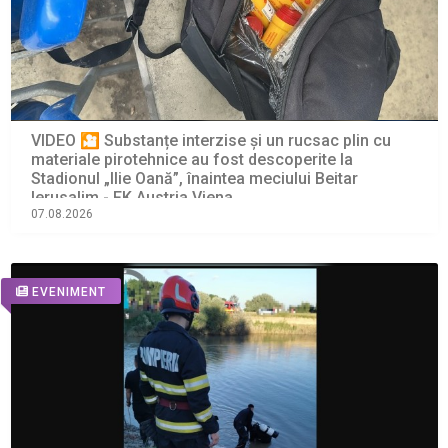
VIDEO 🎦 Substanțe interzise și un rucsac plin cu
materiale pirotehnice au fost descoperite la
Stadionul „Ilie Oană”, înaintea meciului Beitar
Ierusalim - FK Austria Viena
07.08.2026
EVENIMENT