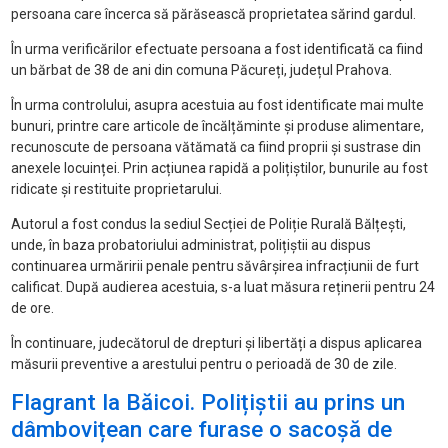
persoana care încerca să părăsească proprietatea sărind gardul.
În urma verificărilor efectuate persoana a fost identificată ca fiind
un bărbat de 38 de ani din comuna Păcureți, județul Prahova.
În urma controlului, asupra acestuia au fost identificate mai multe
bunuri, printre care articole de încălțăminte și produse alimentare,
recunoscute de persoana vătămată ca fiind proprii și sustrase din
anexele locuinței. Prin acțiunea rapidă a polițiștilor, bunurile au fost
ridicate și restituite proprietarului.
Autorul a fost condus la sediul Secției de Poliție Rurală Bălțești,
unde, în baza probatoriului administrat, polițiștii au dispus
continuarea urmăririi penale pentru săvârșirea infracțiunii de furt
calificat. După audierea acestuia, s-a luat măsura reținerii pentru 24
de ore.
În continuare, judecătorul de drepturi și libertăți a dispus aplicarea
măsurii preventive a arestului pentru o perioadă de 30 de zile.
Flagrant la Băicoi. Polițiștii au prins un
dâmbovițean care furase o sacoșă de