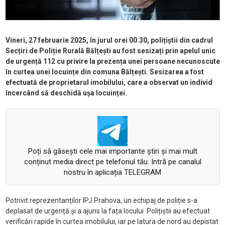
Vineri, 27 februarie 2025, în jurul orei 00.30, polițiștii din cadrul
Secțiri de Poliție Rurală Bălțești au fost sesizați prin apelul unic
de urgență 112 cu privire la prezența unei persoane necunoscute
în curtea unei locuințe din comuna Bălțești. Sesizarea a fost
efectuată de proprietarul imobilului, care a observat un individ
încercând să deschidă ușa locuinței.
Poți să găsești cele mai importante știri și mai mult
conținut media direct pe telefonul tău. Intră pe canalul
nostru în aplicația TELEGRAM
Potrivit reprezentanților IPJ Prahova, un echipaj de poliție s-a
deplasat de urgență și a ajuns la fața locului. Polițiștii au efectuat
verificări rapide în curtea imobilului, iar pe latura de nord au depistat