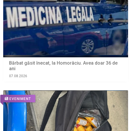
Bărbat găsit înecat, la Homorâciu. Avea doar 36 de
ani
07.08.2026
EVENIMENT