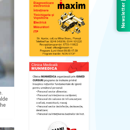
Newsletter
e.
alde
ghe