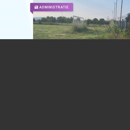
ADMINISTRATIE
Apel lansat de un primar din Prahova: 
întâlnim la terenul de fotbal, pentru a
readuce la viață baza sportivă
06.08.2026