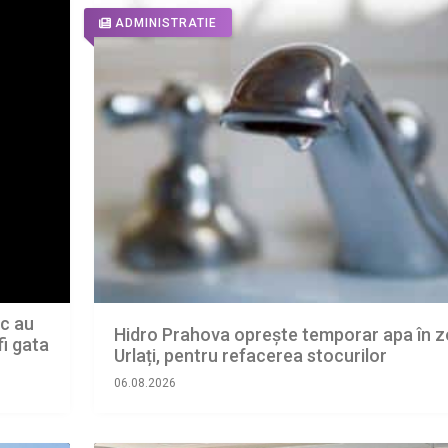
ADMINISTRATIE
ic au
Hidro Prahova oprește temporar apa în 
fi gata
Urlați, pentru refacerea stocurilor
06.08.2026