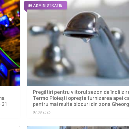
ADMINISTRATIE
Pregătiri pentru viitorul sezon de încălzir
ima
Termo Ploiești oprește furnizarea apei c
e 31
pentru mai multe blocuri din zona Gheor
Doja
07.08.2026