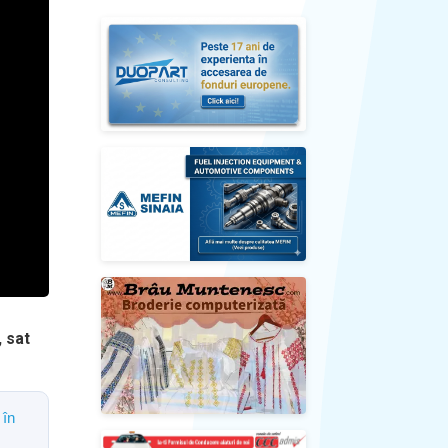
, sat
 în