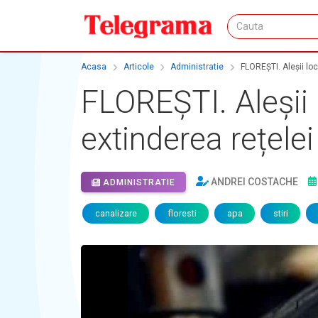
Acasa
Articole
Administratie
FLOREȘTI. Aleșii loc
FLOREȘTI. Aleșii 
extinderea rețelei
ANDREI COSTACHE
ADMINISTRATIE
canalizare
floresti
apa
stiri