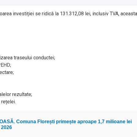
loarea investiției se ridică la 131.312,08 lei, inclusiv TVA, aceast
izarea traseului conductei;
 PEHD;
nectare;
lelor rezultate;
rețelei.
ASĂ. Comuna Florești primește aproape 1,7 milioane lei
 2026