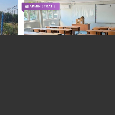
ADMINISTRATIE
Ne
FOTO 📸 Cum arată prima școală modula
din Ploiești. Au fost finalizate noile clase
pentru „Bassarabescu”
06.08.2026