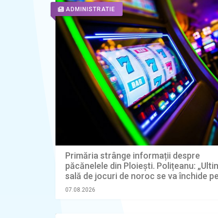
ADMINISTRATIE
Primăria strânge informații despre
păcănelele din Ploiești. Polițeanu: „Ult
sală de jocuri de noroc se va închide p
ianuarie 2027”
07.08.2026