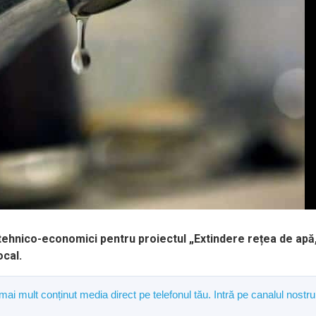
i tehnico-economici pentru proiectul „Extindere rețea de apă
ocal.
 mai mult conținut media direct pe telefonul tău. Intră pe canalul nostru