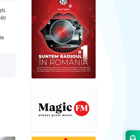
ti,
ăți
le