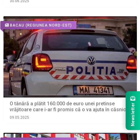
30.06.2025
BACAU
(REGIUNEA NORD-EST)
O tânără a plătit 160.000 de euro unei pretinse
Newsletter
vrăjitoare care i-ar fi promis că o va ajuta în căsnicie
09.05.2025