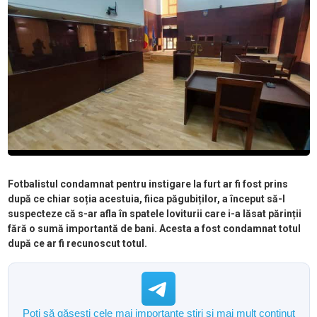
Fotbalistul condamnat pentru instigare la furt ar fi fost prins
după ce chiar soția acestuia, fiica păgubiților, a început să-l
suspecteze că s-ar afla în spatele loviturii care i-a lăsat părinții
fără o sumă importantă de bani. Acesta a fost condamnat totul
după ce ar fi recunoscut totul.
Poți să găsești cele mai importante știri și mai mult conținut