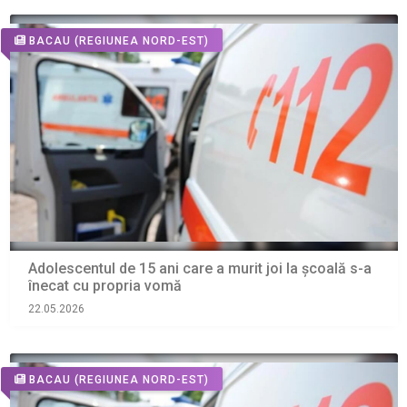
BACAU
(REGIUNEA NORD-EST)
Adolescentul de 15 ani care a murit joi la şcoală s-a
înecat cu propria vomă
22.05.2026
BACAU
(REGIUNEA NORD-EST)