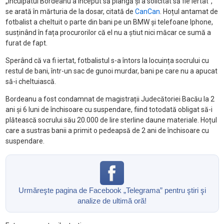
„Inculpatul Bordeanu a început să plângă și a solicitat să fie iertat”,
se arată în mărturia de la dosar, citată de
CanCan
. Hoțul antamat de
fotbalist a cheltuit o parte din bani pe un BMW și telefoane Iphone,
susținând în fața procurorilor că el nu a știut nici măcar ce sumă a
furat de fapt.
Sperând că va fi iertat, fotbalistul s-a întors la locuința socrului cu
restul de bani, într-un sac de gunoi murdar, bani pe care nu a apucat
să-i cheltuiască.
Bordeanu a fost condamnat de magistrații Judecătoriei Bacău la 2
ani și 6 luni de închisoare cu suspendare, fiind totodată obligat să-i
plătească socrului său 20.000 de lire sterline daune materiale. Hoțul
care a sustras banii a primit o pedeapsă de 2 ani de închisoare cu
suspendare.
Urmăreşte pagina de Facebook „Telegrama” pentru ştiri şi
analize de ultimă oră!