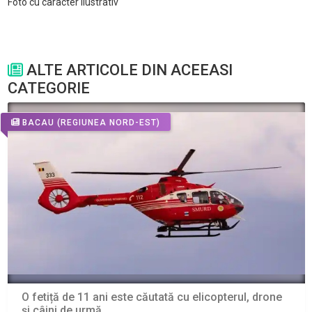
Foto cu caracter ilustrativ
ALTE ARTICOLE DIN ACEEASI
CATEGORIE
BACAU
(REGIUNEA NORD-EST)
O fetiță de 11 ani este căutată cu elicopterul, drone
și câini de urmă