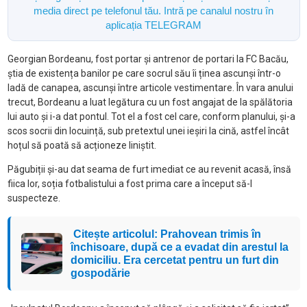
media direct pe telefonul tău. Intră pe canalul nostru în
aplicația TELEGRAM
Georgian Bordeanu, fost portar și antrenor de portari la FC Bacău,
știa de existența banilor pe care socrul său îi ținea ascunși într-o
ladă de canapea, ascunși între articole vestimentare. În vara anului
trecut, Bordeanu a luat legătura cu un fost angajat de la spălătoria
lui auto și i-a dat pontul. Tot el a fost cel care, conform planului, și-a
scos socrii din locuință, sub pretextul unei ieșiri la cină, astfel încât
hoțul să poată să acționeze liniștit.
Păgubiții și-au dat seama de furt imediat ce au revenit acasă, însă
fiica lor, soția fotbalistului a fost prima care a început să-l
suspecteze.
Citește articolul: Prahovean trimis în
închisoare, după ce a evadat din arestul la
domiciliu. Era cercetat pentru un furt din
gospodărie