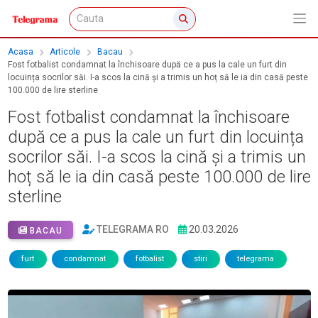
Acasa
Articole
Bacau
Fost fotbalist condamnat la închisoare după ce a pus la cale un furt din
locuința socrilor săi. I-a scos la cină și a trimis un hoț să le ia din casă peste
100.000 de lire sterline
Fost fotbalist condamnat la închisoare
după ce a pus la cale un furt din locuința
socrilor săi. I-a scos la cină și a trimis un
hoț să le ia din casă peste 100.000 de lire
sterline
TELEGRAMA RO
20.03.2026
BACAU
furt
condamnat
fotbalist
stiri
telegrama