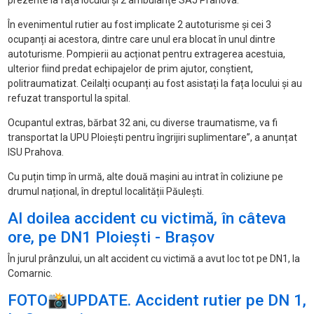
prezente la fața locului și 2 ambulanțe SAJ Prahova.
În evenimentul rutier au fost implicate 2 autoturisme și cei 3
ocupanți ai acestora, dintre care unul era blocat în unul dintre
autoturisme. Pompierii au acționat pentru extragerea acestuia,
ulterior fiind predat echipajelor de prim ajutor, conștient,
politraumatizat. Ceilalți ocupanți au fost asistați la fața locului și au
refuzat transportul la spital.
Ocupantul extras, bărbat 32 ani, cu diverse traumatisme, va fi
transportat la UPU Ploiești pentru îngrijiri suplimentare”, a anunțat
ISU Prahova.
Cu puțin timp în urmă, alte două mașini au intrat în coliziune pe
drumul național, în dreptul localității Păulești.
Al doilea accident cu victimă, în câteva
ore, pe DN1 Ploiești - Brașov
În jurul prânzului, un alt accident cu victimă a avut loc tot pe DN1, la
Comarnic.
FOTO📸UPDATE. Accident rutier pe DN 1,