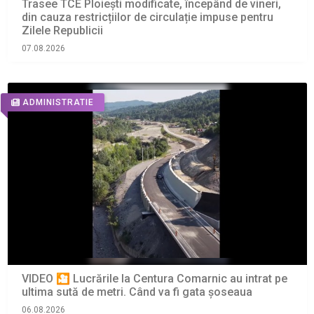
Trasee TCE Ploiești modificate, începând de vineri,
din cauza restricțiilor de circulație impuse pentru
Zilele Republicii
07.08.2026
ADMINISTRATIE
VIDEO 🎦 Lucrările la Centura Comarnic au intrat pe
ultima sută de metri. Când va fi gata șoseaua
06.08.2026