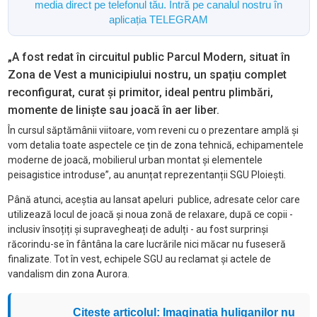
media direct pe telefonul tău. Intră pe canalul nostru în
aplicația TELEGRAM
„A fost redat în circuitul public Parcul Modern, situat în
Zona de Vest a municipiului nostru, un spațiu complet
reconfigurat, curat și primitor, ideal pentru plimbări,
momente de liniște sau joacă în aer liber.
În cursul săptămânii viitoare, vom reveni cu o prezentare amplă și
vom detalia toate aspectele ce țin de zona tehnică, echipamentele
moderne de joacă, mobilierul urban montat și elementele
peisagistice introduse”, au anunțat reprezentanții SGU Ploiești.
Până atunci, aceștia au lansat apeluri publice, adresate celor care
utilizează locul de joacă și noua zonă de relaxare, după ce copii -
inclusiv însoțiți și supravegheați de adulți - au fost surprinși
răcorindu-se în fântâna la care lucrările nici măcar nu fuseseră
finalizate. Tot în vest, echipele SGU au reclamat și actele de
vandalism din zona Aurora.
Citește articolul: Imaginația huliganilor nu