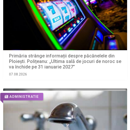
Primăria strânge informații despre păcănelele din
Ploiești. Polițeanu: „Ultima sală de jocuri de noroc se
va închide pe 31 ianuarie 2027”
07.08.2026
ADMINISTRATIE