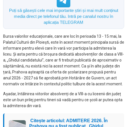
Poți să găsești cele mai importante știri și mai mult conținut
media direct pe telefonul tău. Intră pe canalul nostru în
aplicația TELEGRAM
Bursa valorilor educaționale, care are loc în perioada 13 - 15 mai, la
Palatul Culturii din Ploiești, este în acest moment principala sursă de
informare pentru elevii care în vară vor participa la admiterea la
liceu. Și asta pentru că broșura dedicată absolvenților de clasa a VIII-
a, „Ghidul candidatului”, care ar fi trebuit publicată de aproximativ o
săptămână, nu există nici la acest moment. Ca și în alte județe din
țară, Prahova așteaptă ca oferta de școlarizare propusă pentru
anul 2026 - 2027 să fie aprobată prin Hotărâre de Guvern, un act
normativ ce întârzie în contextul politic tulbure de la acest moment.
Așadar, întâlnirea viitorilor absolvenți de a VIII-a cu liceenii din județ
este un bun prilej pentru tineri să vadă pentru ce școli ar putea opta
la admiterea din vară.
Citește articolul: ADMITERE 2026. În
Prahova nu a fost publicat „Ghidul