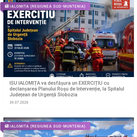
IALOMITA
(REGIUNEA SUD-MUNTENIA)
ISU IALOMIȚA va desfășura un EXERCIȚIU cu
declanșarea Planului Roșu de Intervenție, la Spitalul
Județean de Urgență Slobozia
30.07.2026
IALOMITA
(REGIUNEA SUD-MUNTENIA)