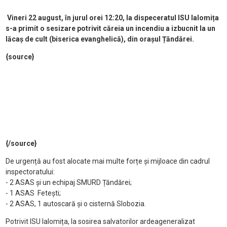
Vineri 22 august, în jurul orei 12:20, la dispeceratul ISU Ialomița
s-a primit o sesizare potrivit căreia un incendiu a izbucnit la un
lăcaș de cult (biserica evanghelică), din orașul Țăndărei.
{source}
{/source}
De urgență au fost alocate mai multe forțe și mijloace din cadrul
inspectoratului:
- 2 ASAS și un echipaj SMURD Țăndărei;
- 1 ASAS Fetești;
- 2 ASAS, 1 autoscară și o cisternă Slobozia.
Potrivit ISU Ialomița, la sosirea salvatorilor ardeageneralizat