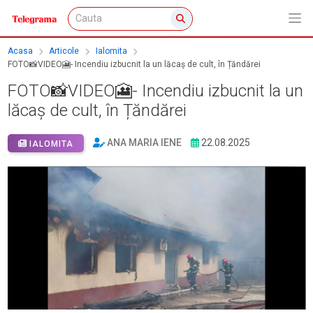
Acasa
Articole
Ialomita
FOTO📸VIDEO🎦- Incendiu izbucnit la un lăcaș de cult, în Țăndărei
FOTO📸VIDEO🎦- Incendiu izbucnit la un
lăcaș de cult, în Țăndărei
ANA MARIA IENE
22.08.2025
IALOMITA