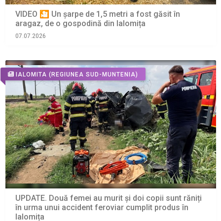
VIDEO 🎦 Un șarpe de 1,5 metri a fost găsit în
aragaz, de o gospodină din Ialomița
07.07.2026
IALOMITA
(REGIUNEA SUD-MUNTENIA)
UPDATE. Două femei au murit și doi copii sunt răniți
în urma unui accident feroviar cumplit produs în
Ialomița