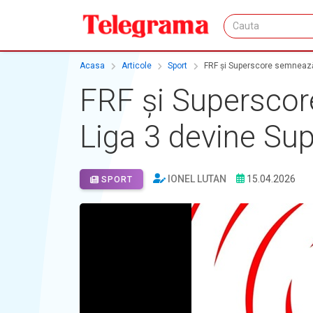
Acasa
Articole
Sport
FRF și Superscore semnează 
FRF și Superscor
Liga 3 devine Sup
IONEL LUTAN
15.04.2026
SPORT