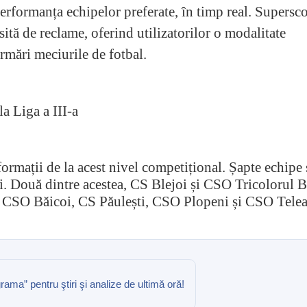
performanța echipelor preferate, în timp real. Supersco
sită de reclame, oferind utilizatorilor o modalitate
urmări meciurile de fotbal.
a Liga a III-a
ormații de la acest nivel competițional. Șapte echipe
rii. Două dintre acestea, CS Blejoi și CSO Tricolorul B
 2, CSO Băicoi, CS Păulești, CSO Plopeni și CSO Tele
ma” pentru ştiri şi analize de ultimă oră!