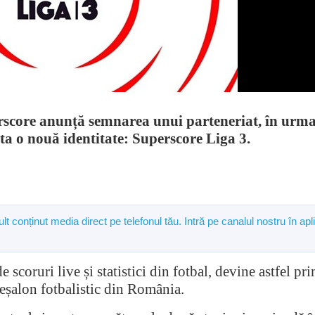
rscore anunță semnarea unui parteneriat, în urm
rta o nouă identitate: Superscore Liga 3.
lt conținut media direct pe telefonul tău. Intră pe canalul nostru în apl
scoruri live și statistici din fotbal, devine astfel pr
a eșalon fotbalistic din România.