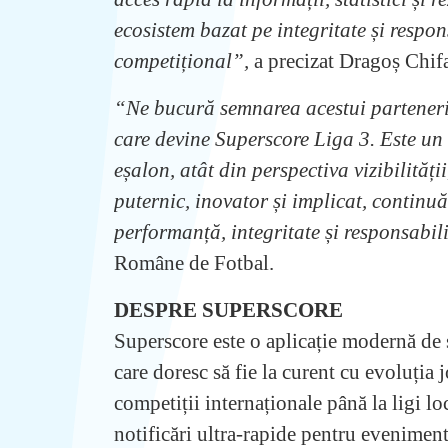
ecosistem bazat pe integritate și respon
competițional”,
a precizat Dragoș Chif
“Ne bucură semnarea acestui parteneri
care devine Superscore Liga 3. Este un 
eșalon, atât din perspectiva vizibilități
puternic, inovator și implicat, continu
performanță, integritate și responsabil
Române de Fotbal.
DESPRE SUPERSCORE
Superscore este o aplicație modernă de sc
care doresc să fie la curent cu evoluția 
competiții internaționale până la ligi lo
notificări ultra-rapide pentru evenimentel