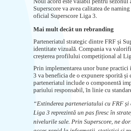
Noul acord este valabil pentru sezonul 
Superscore va avea calitatea de naming 
oficial Superscore Liga 3.
Mai mult decât un rebranding
Parteneriatul strategic dintre FRF și S
identitate vizuală. Compania va valorifi
creșterea profilului competițional al Lig
Prin implementarea unor bune practici i
3 va beneficia de o expunere sporită și
parteneriatul include o componentă impo
pariului responsabil, în linie cu standar
“Extinderea parteneriatului cu FRF și
Liga 3 reprezintă un pas firesc în strat
nivelurile sale. Prin Superscore, ne d
acces rapid la informații, statistici și 