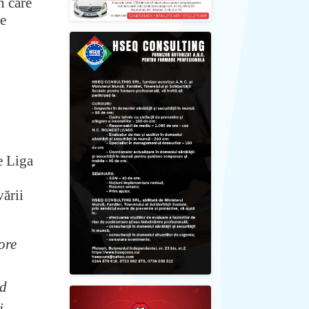
n care
ne
e Liga
ării
ore
nd
i