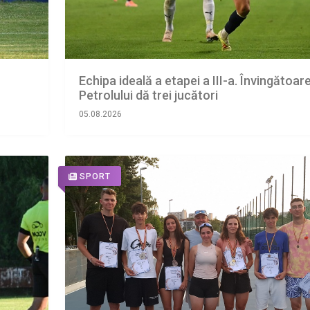
Echipa ideală a etapei a III-a. Învingătoar
Petrolului dă trei jucători
05.08.2026
SPORT