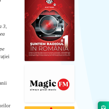
a 3,
lea
 pe
ației
anii
orilor