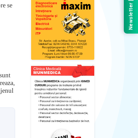
re se
Newsletter
 sunt
reaza,
ajenul