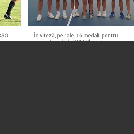
 CSO
În viteză, pe role. 16 medalii pentru
patinatorii de la CSM Ploiești
04.08.2026
SPORT