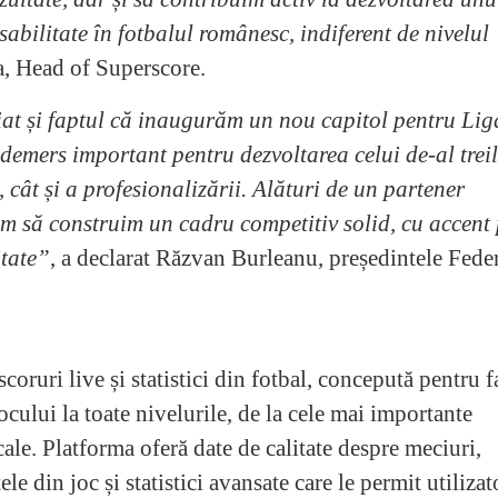
sabilitate în fotbalul românesc, indiferent de nivelul
a, Head of Superscore.
at și faptul că inaugurăm un nou capitol pentru Lig
demers important pentru dezvoltarea celui de-al trei
i, cât și a profesionalizării. Alături de un partener
ăm să construim un cadru competitiv solid, cu accent
itate”
, a declarat Răzvan Burleanu, președintele Feder
oruri live și statistici din fotbal, concepută pentru f
jocului la toate nivelurile, de la cele mai importante
cale. Platforma oferă date de calitate despre meciuri,
e din joc și statistici avansate care le permit utilizat