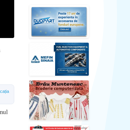
a
icația
imul