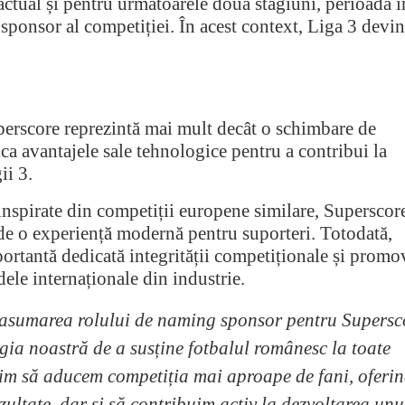
actual și pentru următoarele două stagiuni, perioadă î
sponsor al competiției. În acest context, Liga 3 devi
uperscore reprezintă mai mult decât o schimbare de
ca avantajele sale tehnologice pentru a contribui la
ii 3.
nspirate din competiții europene similare, Superscor
 de o experiență modernă pentru suporteri. Totodată,
rtantă dedicată integrității competiționale și promov
dele internaționale din industrie.
 asumarea rolului de naming sponsor pentru Supersc
egia noastră de a susține fotbalul românesc la toate
orim să aducem competiția mai aproape de fani, oferi
rezultate, dar și să contribuim activ la dezvoltarea unu