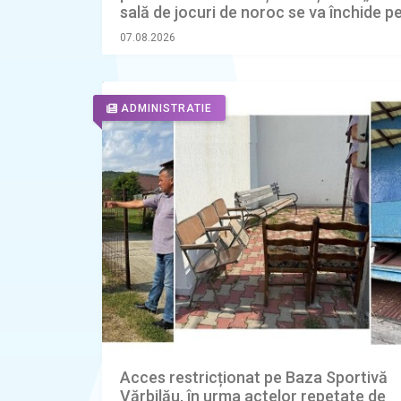
sală de jocuri de noroc se va închide p
ianuarie 2027”
07.08.2026
ADMINISTRATIE
Acces restricționat pe Baza Sportivă
Vărbilău, în urma actelor repetate de