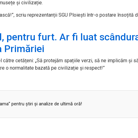
usețe și civilizație.
ască!”, scriu reprezentanții SGU Ploiești într-o postare însoțită 
l, pentru furt. Ar fi luat scândur
a Primăriei
 către cetățeni: „Să protejăm spațiile verzi, să ne implicăm și s
o normalitate bazată pe civilizație și respect!”
a” pentru ştiri şi analize de ultimă oră!