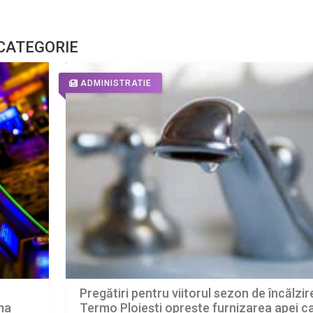
 CATEGORIE
ADMINISTRATIE
Pregătiri pentru viitorul sezon de încălzir
ima
Termo Ploiești oprește furnizarea apei c