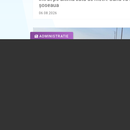
șoseaua
06.08.2026
ADMINISTRATIE
Apel lansat de un primar din Prahova: 
întâlnim la terenul de fotbal, pentru a