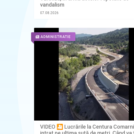
vandalism
07.08.2026
ADMINISTRATIE
VIDEO 🎦 Lucrările la Centura Comarn
intrat pe ultima sută de metri. Când va 