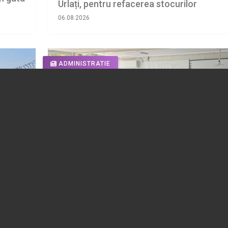
Urlați, pentru refacerea stocurilor
06.08.2026
ADMINISTRATIE
Ne
FOTO 📸 Cum arată prima școală modula
din Ploiești. Au fost finalizate noile clase