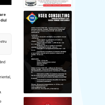
care
diul
ostru
rând
riental,
a.
e