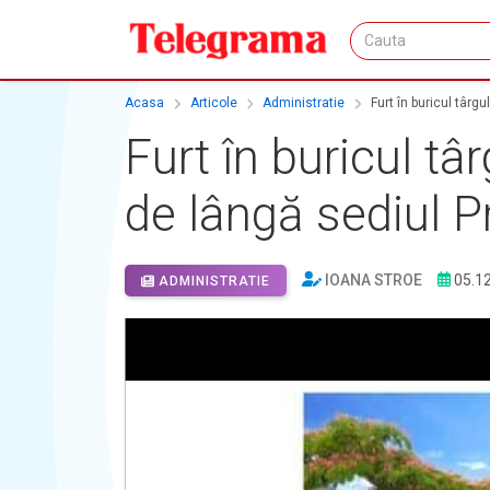
Acasa
Articole
Administratie
Furt în buricul târg
Furt în buricul tâ
de lângă sediul P
IOANA STROE
05.1
ADMINISTRATIE