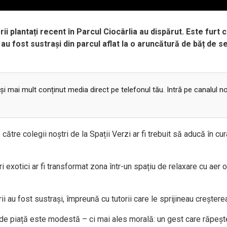
i plantați recent în Parcul Ciocârlia au dispărut. Este furt 
au fost sustrași din parcul aflat la o aruncătură de băț de se
 și mai mult conținut media direct pe telefonul tău. Intră pe canalul n
către colegii noștri de la Spații Verzi ar fi trebuit să aducă în cu
ri exotici ar fi transformat zona într-un spațiu de relaxare cu aer o
ii au fost sustrași, împreună cu tutorii care le sprijineau creștere
 de piață este modestă – ci mai ales morală: un gest care răpeșt