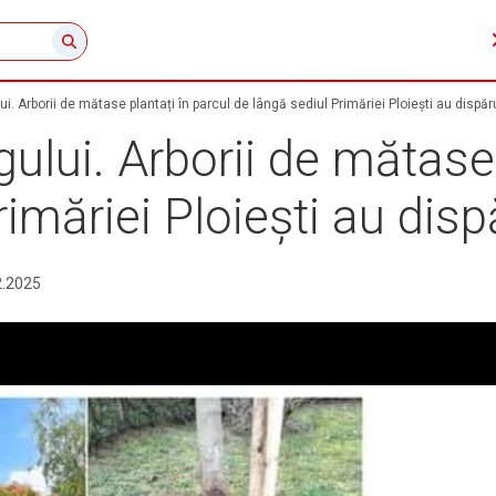
ului. Arborii de mătase plantați în parcul de lângă sediul Primăriei Ploiești au dispă
rgului. Arborii de mătase
rimăriei Ploiești au dis
2.2025