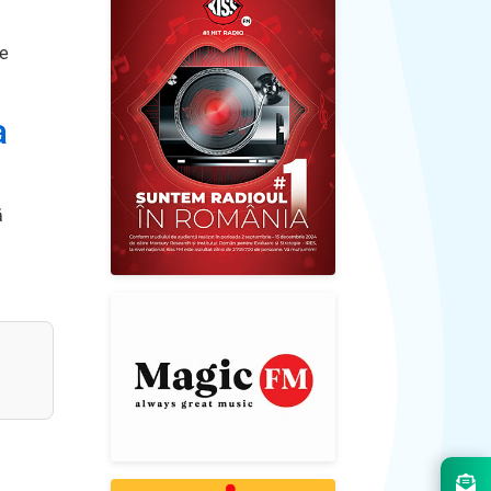
de
a
ă