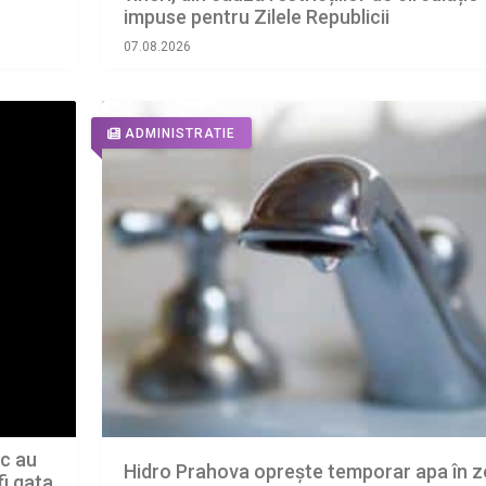
impuse pentru Zilele Republicii
07.08.2026
ADMINISTRATIE
ic au
Hidro Prahova oprește temporar apa în 
fi gata