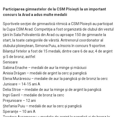
Participarea gimnastelor de la CSM Ploiești la un important
concurs la Arad a adus multe medalii
Sportivele secţiei de gimnastică ritmică a CSM Ploieşti au participat
la Cupa CSM Arad. Competiţia a fost organizată de clubul din vestul
ţării în Sala Polivalentă din Arad cu aproape 150 de gimnaste la
start, la toate categoriile de vârstă. Antrenorul coordonator al
clubului ploieștean, Simona Puiu, a înscris în concurs 9 sportive.
Bilanţul fetelor a fost de 15 medalii, dintre care 6 de aur, 4 de argint
şi 5 de bronz, astfel:
Senioare
Sabina Enache – medalii de aur la minge şi măciuci
Anisia Drăgan – medalii de argint la cerc şi panglică
Elena Murărescu – medalie de aur la panglică şi de bronz la cerc
Junioare – 14-15 ani A
Delia Stroe – medalie de aur la minge şi de argint la panglică
Ingri Gavril – medalie de bronz la cerc
Prejunioare – 12 ani
Ştefania Puiu – medalii de aur la cerc şi panglică
Speranţe – 10 ani A