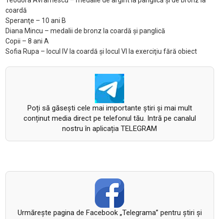
Teodora Avramescu – medalie de argint la panglică şi de bronz la
coardă
Speranţe – 10 ani B
Diana Mincu – medalii de bronz la coardă şi panglică
Copii – 8 ani A
Sofia Rupa – locul IV la coardă şi locul VI la exerciţiu fără obiect
Poți să găsești cele mai importante știri și mai mult
conținut media direct pe telefonul tău. Intră pe canalul
nostru în aplicația TELEGRAM
Urmăreşte pagina de Facebook „Telegrama” pentru ştiri şi