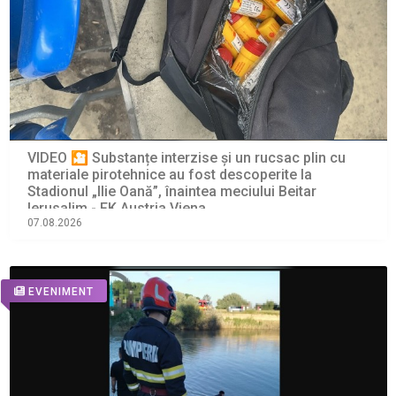
VIDEO 🎦 Substanțe interzise și un rucsac plin cu
materiale pirotehnice au fost descoperite la
Stadionul „Ilie Oană”, înaintea meciului Beitar
Ierusalim - FK Austria Viena
07.08.2026
EVENIMENT