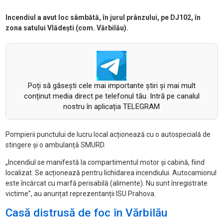
Incendiul a avut loc sâmbătă, în jurul prânzului, pe DJ102, în
zona satului Vlădești (com. Vărbilău).
Poți să găsești cele mai importante știri și mai mult
conținut media direct pe telefonul tău. Intră pe canalul
nostru în aplicația TELEGRAM
Pompierii punctului de lucru local acționează cu o autospecială de
stingere și o ambulanță SMURD.
„Incendiul se manifestă la compartimentul motor și cabină, fiind
localizat. Se acționează pentru lichidarea incendiului. Autocamionul
este încărcat cu marfă perisabilă (alimente). Nu sunt înregistrate
victime”, au anunțat reprezentanții ISU Prahova.
Casă distrusă de foc în Vărbilău