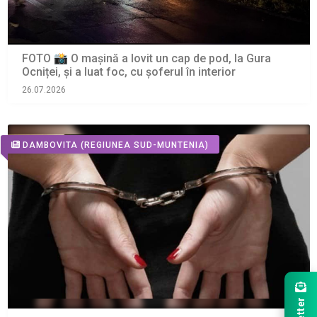
FOTO 📸 O mașină a lovit un cap de pod, la Gura
Ocniței, și a luat foc, cu șoferul în interior
26.07.2026
DAMBOVITA
(REGIUNEA SUD-MUNTENIA)