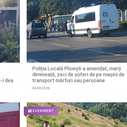
Poliția Locală Ploiești a amendat, marți
dimineață, zeci de șoferi de pe mașini de
ă-i dea
transport mărfuri sau persoane
04.08.2026
EVENIMENT