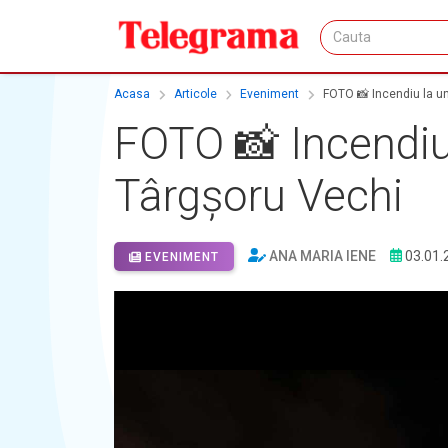
Acasa
Articole
Eveniment
FOTO 📸 Incendiu la un
FOTO 📸 Incendiu 
Târgșoru Vechi
ANA MARIA IENE
03.01.
EVENIMENT