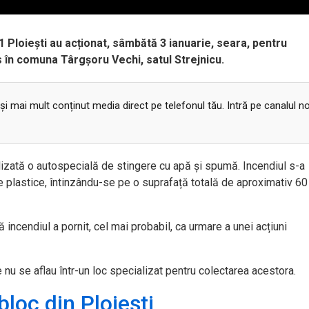
1 Ploiești au acționat, sâmbătă 3 ianuarie, seara, pentru
s în comuna Târgșoru Vechi, satul Strejnicu.
 și mai mult conținut media direct pe telefonul tău. Intră pe canalul n
ilizată o autospecială de stingere cu apă și spumă. Incendiul s-a
e plastice, întinzându-se pe o suprafață totală de aproximativ 60
că incendiul a pornit, cel mai probabil, ca urmare a unei acțiuni
nu se aflau într-un loc specializat pentru colectarea acestora.
bloc din Ploiești