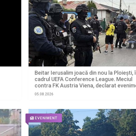
Beitar Ierusalim joacă din nou la Ploiești, 
cadrul UEFA Conference League. Meciul
contra FK Austria Viena, declarat evenim
cu grad ridicat de risc
05.08.2026
EVENIMENT