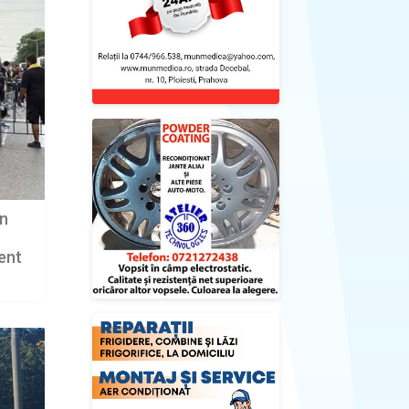
în
ent