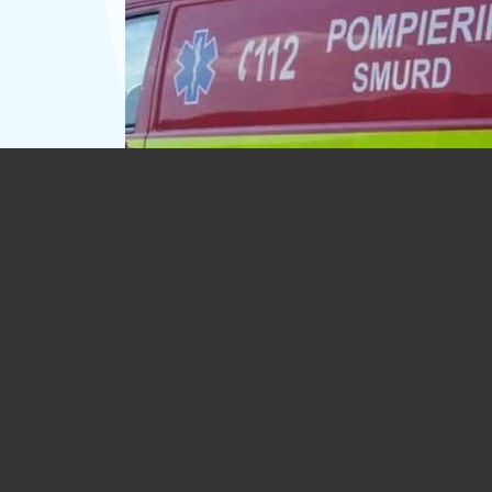
Incident tragic luni seară, la Tinosu. Un
de 18 ani a murit înecat
03.08.2026
EVENIMENT