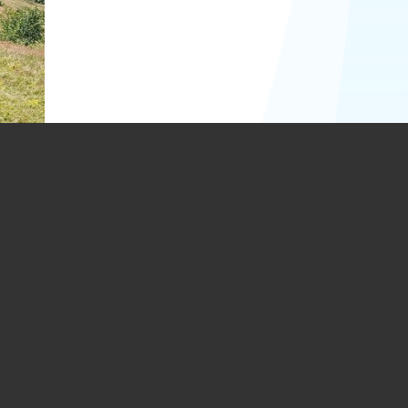
tană
o-
ine