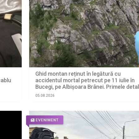
Ghid montan reținut în legătură cu
accidentul mortal petrecut pe 11 iulie în
cablu
Bucegi, pe Albișoara Brânei. Primele detali
din anchetă făcute publice de procurori
05.08.2026
EVENIMENT