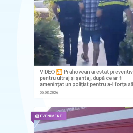
VIDEO 🎦 Prahovean arestat preventiv
pentru ultraj și șantaj, după ce ar fi
amenințat un polițist pentru a-l forța s
bani de amendă
05.08.2026
EVENIMENT