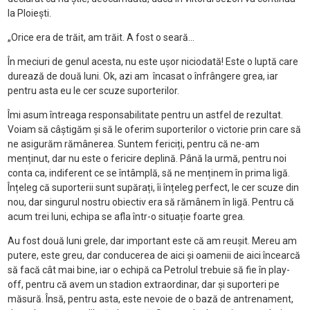
la Ploiești.
„Orice era de trăit, am trăit. A fost o seară...
În meciuri de genul acesta, nu este ușor niciodată! Este o luptă care
durează de două luni. Ok, azi am încasat o înfrângere grea, iar
pentru asta eu le cer scuze suporterilor.
Îmi asum întreaga responsabilitate pentru un astfel de rezultat.
Voiam să câștigăm și să le oferim suporterilor o victorie prin care să
ne asigurăm rămânerea. Suntem fericiți, pentru că ne-am
menținut, dar nu este o fericire deplină. Până la urmă, pentru noi
conta ca, indiferent ce se întâmplă, să ne menținem în prima ligă.
Înțeleg că suporterii sunt supărați, îi înțeleg perfect, le cer scuze din
nou, dar singurul nostru obiectiv era să rămânem în ligă. Pentru că
acum trei luni, echipa se afla într-o situație foarte grea.
Au fost două luni grele, dar important este că am reușit. Mereu am
putere, este greu, dar conducerea de aici și oamenii de aici încearcă
să facă cât mai bine, iar o echipă ca Petrolul trebuie să fie în play-
off, pentru că avem un stadion extraordinar, dar și suporteri pe
măsură. Însă, pentru asta, este nevoie de o bază de antrenament,