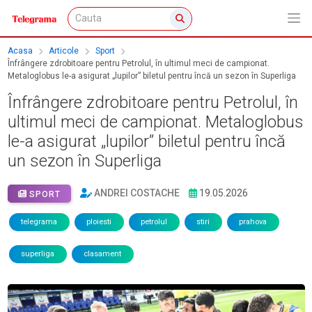
Acasa
Articole
Sport
Înfrângere zdrobitoare pentru Petrolul, în ultimul meci de campionat.
Metaloglobus le-a asigurat „lupilor” biletul pentru încă un sezon în Superliga
Înfrângere zdrobitoare pentru Petrolul, în
ultimul meci de campionat. Metaloglobus
le-a asigurat „lupilor” biletul pentru încă
un sezon în Superliga
ANDREI COSTACHE
19.05.2026
SPORT
telegrama
ploiesti
petrolul
stiri
prahova
superliga
clasament