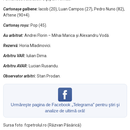
Cartonașe galbene:
Iacob (20), Luan Campos (27), Pedro Nuno (82),
Aftene (90+4).
Cartonaș roșu:
Pop (45).
Au arbitrat:
Andrei Florin – Mihai Marica și Alexandru Vodă.
Rezervă:
Horia Mladinovici.
Arbitru VAR:
Iulian Dima.
Arbitru AVAR:
Lucian Rusandu.
Observator arbitri:
Stan Prodan.
Urmăreşte pagina de Facebook „Telegrama” pentru ştiri şi
analize de ultimă oră!
Sursa foto: fcpetrolul.ro (Răzvan Păsărică)