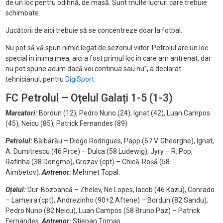
de un loc pentru odihnă, de masă. Sunt multe lucruri care trebuie
schimbate.
Jucătorii de aici trebuie să se concentreze doar la fotbal.
Nu pot să vă spun nimic legat de sezonul viitor. Petrolul are un loc
special în inima mea, aici a fost primul loc în care am antrenat, dar
nu pot spune acum dacă voi continua sau nu”, a declarat
tehnicianul, pentru
DigiSport.
FC Petrolul – Oțelul Galați 1-5 (1-3)
Marcatori:
Bordun (12), Pedro Nuno (24), Ignat (42), Luan Campos
(45), Neicu (85), Patrick Fernandes (89)
Petrolul:
Bălbărău – Diogo Rodrigues, Papp (67 V. Gheorghe), Ignat,
A. Dumitrescu (46 Prce) – Dulca (58 Ludewig), Jyry – R. Pop,
Rafinha (38 Dongmo), Grozav (cpt) – Chică-Roșă (58
Aimbetov).
Antrenor:
Mehmet Topal.
Oțelul:
Dur-Bozoancă – Zhelev, Ne Lopes, Iacob (46 Kazu), Conrado
– Lameira (cpt), Andrezinho (90+2 Aftene) – Bordun (82 Sandu),
Pedro Nuno (82 Neicu), Luan Campos (58 Bruno Paz) – Patrick
Fernandes.
Antrenor:
Stjepan Tomas.