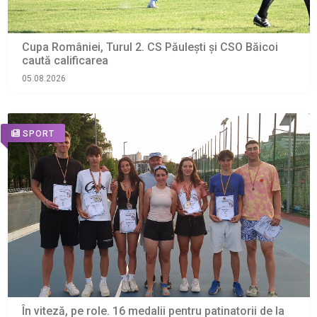
Cupa României, Turul 2. CS Păulești și CSO Băicoi
caută calificarea
05.08.2026
SPORT
În viteză, pe role. 16 medalii pentru patinatorii de la