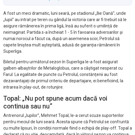
A fost un meci dramatic, luni seară, pe stadionul „Ilie Oană”; unde
„lupii” au intrat pe teren cu gândul la victoria care ar fi trebuit să le
asigure rămânerea în prima ligă, însă au suferit o umilință de
neimaginat. Partida s-a încheiat 1 - 5 în favoarea adversarilor și
numai norocul a făcut ca, după un asemenea scor, Petrolul să
capete liniștea mult așteptată, adusă de garanția rămânerii în
Superliga.
Biletul pentru următorul sezon în Superliga le-a fost asigurat
galben-albaștrilor de Metaloglobus, care a câștigat nesperat cu
Farul. La egalitate de puncte cu Petrolul, constănțenii au fost
dezavantajați de primul criteriu de departajare, ei beneficiind, la
intrarea în play-out, de rotunjire.
Topal: „Nu pot spune acum dacă voi
continua sau nu”
Antrenorul „lupilor”, Mehmet Topal, le-a cerut scuze suporterilor
pentru meciul de luni seară. Acesta spune că Petrolul se confruntă
cu multe lipsuri, în condiții normale fiind o echipă de play-off. Topal a
declarat că nu știe, deocamdată, dacă în viitorul sezon va continua