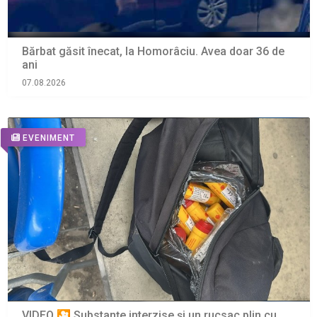
Bărbat găsit înecat, la Homorâciu. Avea doar 36 de
ani
07.08.2026
EVENIMENT
VIDEO 🎦 Substanțe interzise și un rucsac plin cu