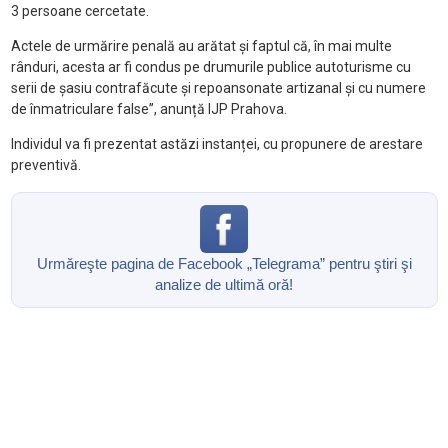
3 persoane cercetate.
Actele de urmărire penală au arătat și faptul că, în mai multe
rânduri, acesta ar fi condus pe drumurile publice autoturisme cu
serii de șasiu contrafăcute și repoansonate artizanal și cu numere
de înmatriculare false”, anunță IJP Prahova.
Individul va fi prezentat astăzi instanței, cu propunere de arestare
preventivă.
Urmăreşte pagina de Facebook „Telegrama” pentru ştiri şi
analize de ultimă oră!