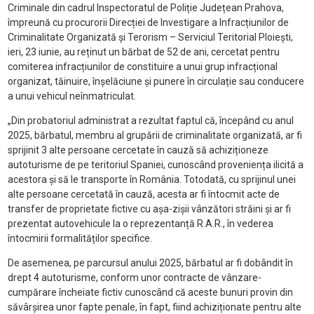
Criminale din cadrul Inspectoratul de Poliție Județean Prahova,
împreună cu procurorii Direcției de Investigare a Infracțiunilor de
Criminalitate Organizată și Terorism – Serviciul Teritorial Ploiești,
ieri, 23 iunie, au reținut un bărbat de 52 de ani, cercetat pentru
comiterea infracțiunilor de constituire a unui grup infracțional
organizat, tăinuire, înșelăciune și punere în circulație sau conducere
a unui vehicul neînmatriculat.
„Din probatoriul administrat a rezultat faptul că, începând cu anul
2025, bărbatul, membru al grupării de criminalitate organizată, ar fi
sprijinit 3 alte persoane cercetate în cauză să achiziționeze
autoturisme de pe teritoriul Spaniei, cunoscând proveniența ilicită a
acestora și să le transporte în România. Totodată, cu sprijinul unei
alte persoane cercetată în cauză, acesta ar fi întocmit acte de
transfer de proprietate fictive cu așa-zișii vânzători străini și ar fi
prezentat autovehicule la o reprezentanță R.A.R., în vederea
întocmirii formalităților specifice.
De asemenea, pe parcursul anului 2025, bărbatul ar fi dobândit în
drept 4 autoturisme, conform unor contracte de vânzare-
cumpărare încheiate fictiv cunoscând că aceste bunuri provin din
săvârșirea unor fapte penale, în fapt, fiind achiziționate pentru alte