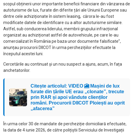
scopul obținerii unor importante beneficii financiare din vânzarea de
autoturisme de lux, furate din diferite țări ale Uniunii Europene sau
dintre cele achiziționate în sistem leasing, cărora le-au fost
modificate datele de identificare cu a altor autoturisme similare.
Astfel, sub conducerea liderului, membrii grupului infracțional
organizat au achiziționat astfel de autovehicule, pe care le-au
comercializat în România pe baza unor documente falsificate”,
anunțau procurorii DIICOT în urma perchezițiilor efectuate la
începutul acestei luni.
Cercetările au continuat și un nou suspect a ajuns, acum, în fața
anchetatorilor.
Citește articolul: VIDEO 🎦 Mașini de lux
furate din țările UE erau „clonate”, trecute
prin RAR și apoi vândute clienților
români. Procurorii DIICOT Ploiești au oprit
„afacerea”
În urma celor 30 de mandate de percheziție domiciliară efectuate,
la data de 4 iunie 2026, de către polițiștii Serviciului de Investigații