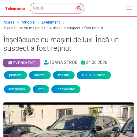
Acasa
Articole
Eveniment
Înșelăciune cu mașini de lux. Încă un suspect a fost reținut
Înșelăciune cu mașini de lux. Încă un
suspect a fost reținut
IOANA STROE
24.06.2026
EVENIMENT
prahova
ploiesti
masini
DIICOT Ploiesti
telegrama
stiri
inselaciune