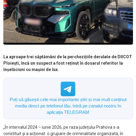
La aproape trei săptămâni de la perchezițiile derulate de DIICOT
Ploiești, încă un suspect a fost reținut în dosarul referitor la
înșelăciuni cu mașini de lux.
Poți să găsești cele mai importante știri și mai mult conținut
media direct pe telefonul tău. Intră pe canalul nostru în
aplicația TELEGRAM
„În intervalul 2024 – iunie 2026, pe raza județului Prahova s-a
constituit și a acționat o grupare de criminalitate organizată, în