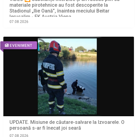
materiale pirotehnice au fost descoperite la
Stadionul „Ilie Oană”, înaintea meciului Beitar
Ierusalim - FK Austria Viena
07.08.2026
EVENIMENT
UPDATE. Misiune de căutare-salvare la Izvoarele. O
persoană s-ar fi înecat joi seară
07.08.2026