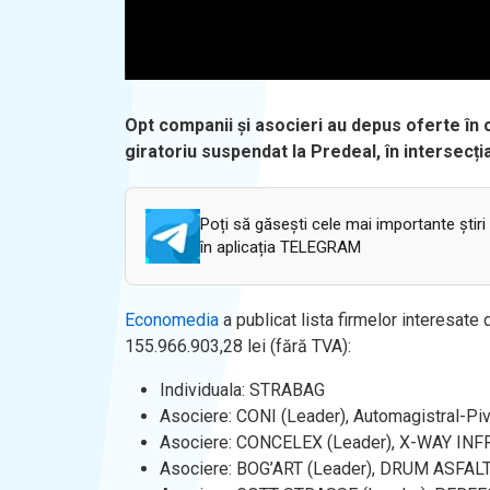
Opt companii și asocieri au depus oferte în 
giratoriu suspendat la Predeal, în intersecț
Poți să găsești cele mai importante știri
în aplicația TELEGRAM
Economedia
a publicat lista firmelor interesate 
155.966.903,28 lei (fără TVA):
Individuala: STRABAG
Asociere: CONI (Leader), Automagistral-P
Asociere: CONCELEX (Leader), X-WAY I
Asociere: BOG’ART (Leader), DRUM ASFAL