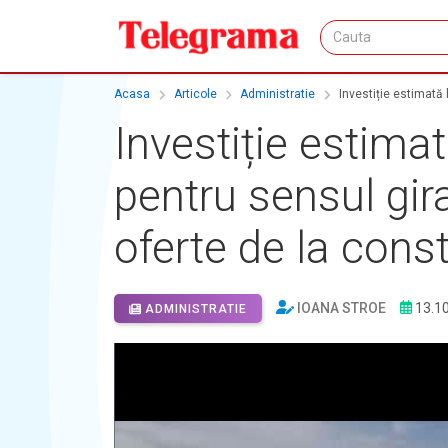
Acasa
Articole
Administratie
Investiție estimată 
Investiție estima
pentru sensul gir
oferte de la const
IOANA STROE
13.1
ADMINISTRATIE