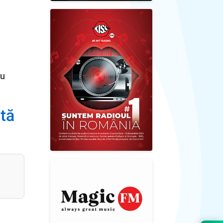
ru
ată