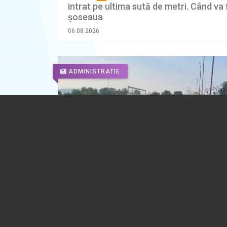
intrat pe ultima sută de metri. Când va 
șoseaua
06.08.2026
ADMINISTRATIE
Apel lansat de un primar din Prahova: 