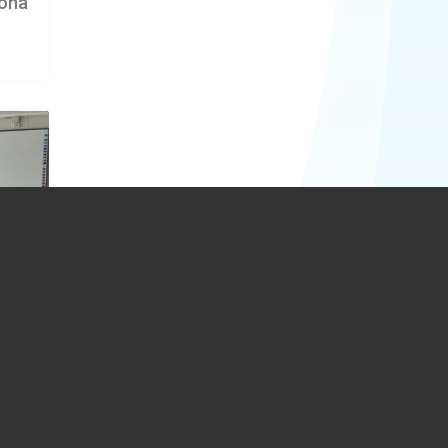
zona
ră