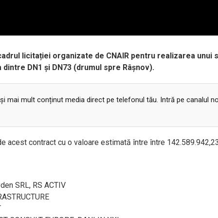
cadrul licitației organizate de CNAIR pentru realizarea unui 
ia dintre DN1 și DN73 (drumul spre Râșnov).
 și mai mult conținut media direct pe telefonul tău. Intră pe canalul n
de acest contract cu o valoare estimată între între 142.589.942,23 
ivden SRL, RS ACTIV
NFRASTRUCTURE
T