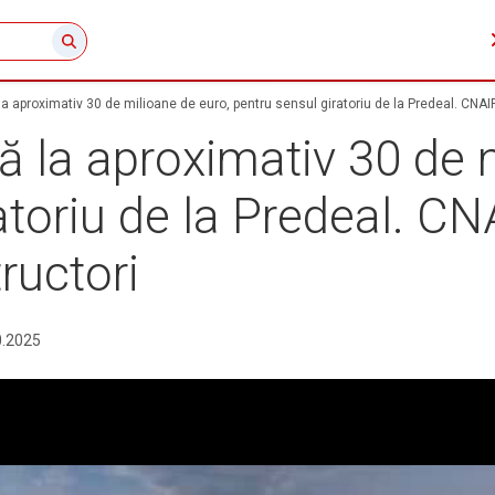
la aproximativ 30 de milioane de euro, pentru sensul giratoriu de la Predeal. CNAIR
tă la aproximativ 30 de 
atoriu de la Predeal. CN
ructori
0.2025