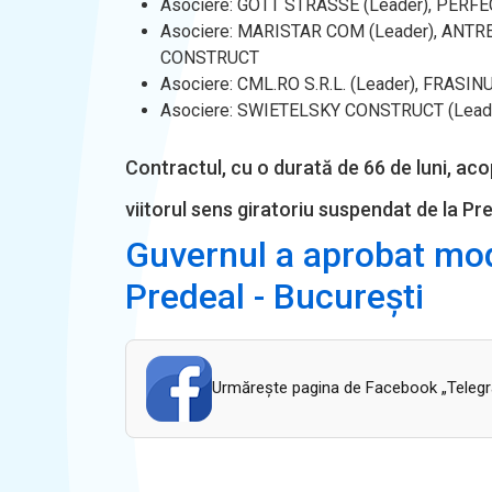
Asociere: GOTT STRASSE (Leader), PER
Asociere: MARISTAR COM (Leader), ANT
CONSTRUCT
Asociere: CML.RO S.R.L. (Leader), FRASIN
Asociere: SWIETELSKY CONSTRUCT (Leade
Contractul, cu o durată de 66 de luni, ac
viitorul sens giratoriu suspendat de la Pr
Guvernul a aprobat mode
Predeal - București
Urmăreşte pagina de Facebook „Telegram