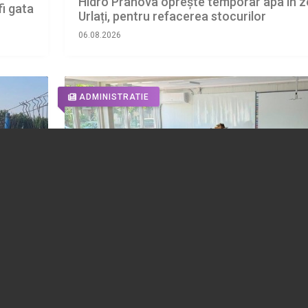
Hidro Prahova oprește temporar apa în 
fi gata
Urlați, pentru refacerea stocurilor
06.08.2026
ADMINISTRATIE
Ne
FOTO 📸 Cum arată prima școală modula