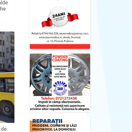
alde
ghe
 de