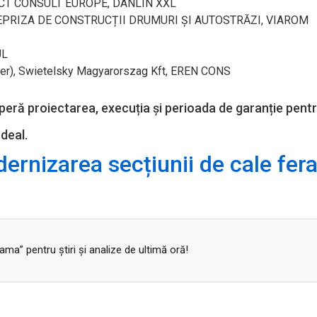
FECT CONSULT EUROPE, DANLIN XXL
REPRIZA DE CONSTRUCȚII DRUMURI ȘI AUTOSTRĂZI, VIAROM
UL
r), Swietelsky Magyarorszag Kft, EREN CONS
operă proiectarea, execuția și perioada de garanție pent
edeal.
rnizarea secțiunii de cale fer
a” pentru ştiri şi analize de ultimă oră!