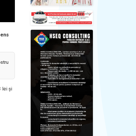
sens
ostru
lei și