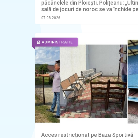
păcănelele din Ploiești. Polițeanu: „Ult
sală de jocuri de noroc se va închide p
ianuarie 2027”
07.08.2026
ADMINISTRATIE
Acces restricționat pe Baza Sportivă