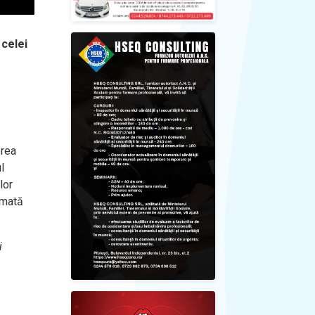
 celei
erea
l
lor
rmată
i