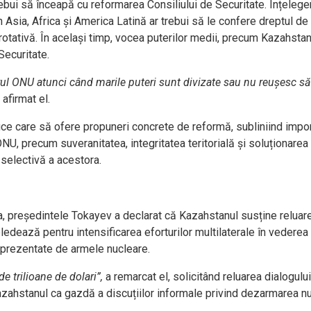
ebui să înceapă cu reformarea Consiliului de Securitate. Înțelege
n Asia, Africa și America Latină ar trebui să le confere dreptul de 
otativă. În același timp, vocea puterilor medii, precum Kazahstanu
Securitate.
rul ONU atunci când marile puteri sunt divizate sau nu reușesc să
 afirmat el.
ice care să ofere propuneri concrete de reformă, subliniind impo
ONU, precum suveranitatea, integritatea teritorială și soluționarea
 selectivă a acestora.
a, președintele Tokayev a declarat că Kazahstanul susține reluar
i pledează pentru intensificarea eforturilor multilaterale în vederea
reprezentate de armele nucleare.
e trilioane de dolari”,
a remarcat el, solicitând reluarea dialogului
Kazahstanul ca gazdă a discuțiilor informale privind dezarmarea n