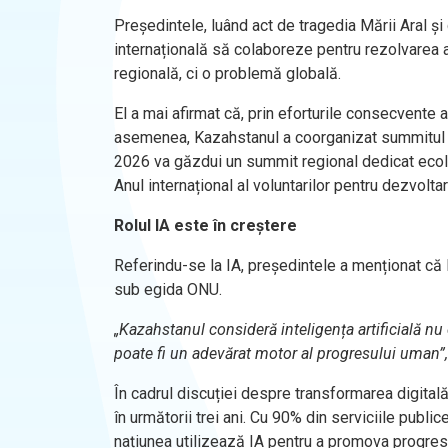
Președintele, luând act de tragedia Mării Aral ș
internațională să colaboreze pentru rezolvarea
regională, ci o problemă globală.
El a mai afirmat că, prin eforturile consecvente 
asemenea, Kazahstanul a coorganizat summitul O
2026 va găzdui un summit regional dedicat ecolog
Anul internațional al voluntarilor pentru dezvoltar
Rolul IA este în creștere
Referindu-se la IA, președintele a menționat că 
sub egida ONU.
„Kazahstanul consideră inteligența artificială n
poate fi un adevărat motor al progresului uman”,
În cadrul discuției despre transformarea digitală
în următorii trei ani. Cu 90% din serviciile public
națiunea utilizează IA pentru a promova progres