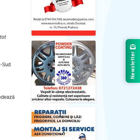
tot
Newsletter
rd-Sud
ledează