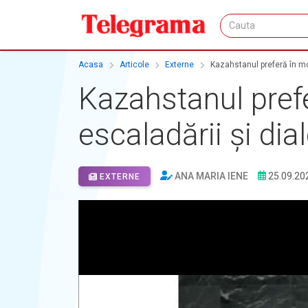
Acasa
Articole
Externe
Kazahstanul preferă în mod
Kazahstanul prefe
escaladării și dial
ANA MARIA IENE
25.09.20
EXTERNE