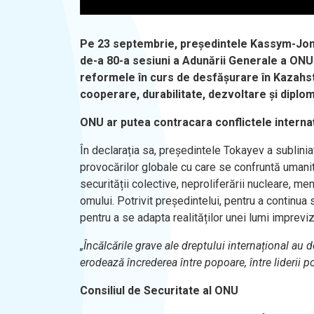
Pe 23 septembrie, președintele Kassym-Jomar
de-a 80-a sesiuni a Adunării Generale a ONU.
reformele în curs de desfășurare în Kazahst
cooperare, durabilitate, dezvoltare și diplo
ONU ar putea contracara conflictele interna
În declarația sa, președintele Tokayev a sublinia
provocărilor globale cu care se confruntă uman
securității colective, neproliferării nucleare, menți
omului. Potrivit președintelui, pentru a continu
pentru a se adapta realităților unei lumi impreviz
„Încălcările grave ale dreptului internațional au
erodează încrederea între popoare, între liderii poli
Consiliul de Securitate al ONU