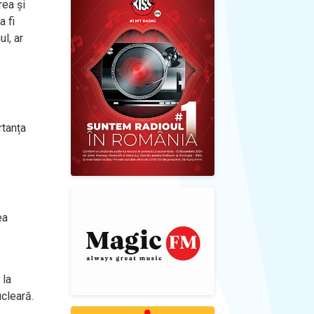
rea și
a fi
l, ar
rtanța
ea
 la
ucleară.