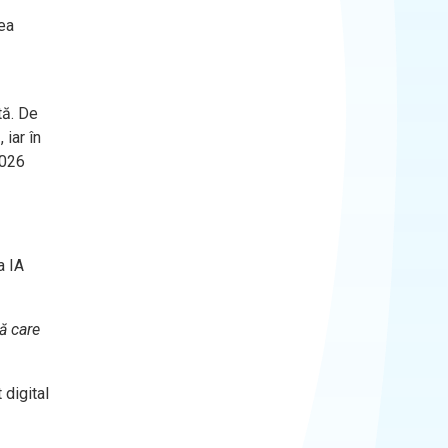
tea
tă. De
iar în
2026
a IA
ă care
 digital