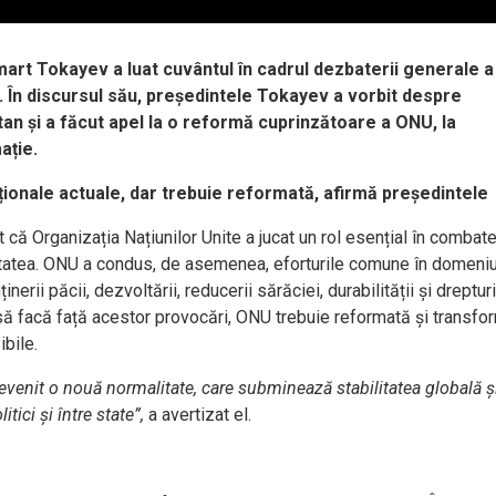
t Tokayev a luat cuvântul în cadrul dezbaterii generale a
 În discursul său, președintele Tokayev a vorbit despre
an și a făcut apel la o reformă cuprinzătoare a ONU, la
mație.
ționale actuale, dar trebuie reformată, afirmă președintele
t că Organizația Națiunilor Unite a jucat un rol esențial în combat
itatea. ONU a condus, de asemenea, eforturile comune în domeniu
nerii păcii, dezvoltării, reducerii sărăciei, durabilității și drepturi
a să facă față acestor provocări, ONU trebuie reformată și transfo
ibile.
 devenit o nouă normalitate, care subminează stabilitatea globală ș
tici și între state”,
a avertizat el.