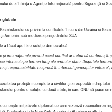
ului de a înființa o Agenție Internațională pentru Siguranță și Sec
e globale
Kazahstanului cu privire la conflictele în curs din Ucraina și Gaza 
an și Armenia, sub medierea președintelui SUA.
le a făcut apel la o soluție democratică.
le și internaționale privind acest conflict ar trebui să continue, î
face interesele pe termen lung ale ambelor state. Disputele teritori
e și responsabilitate reciprocă în interesul generațiilor viitoare”,
sitatea protejării complete a civililor și a respectării dreptului
hstanului pentru o soluție cu două state, în care ONU să joace un r
ecunoaște inițiativele diplomatice care vizează reconcilierea re
arabă, Declarația de la New York, Acordurile Abraham și altele.