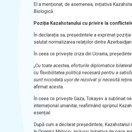
El a menționat, de asemenea, inițiativa Kazahstan
Biologică.
Poziția Kazahstanului cu privire la conflictel
În declarația sa, președintele a exprimat poziția 
salutat normalizarea relațiilor dintre Azerbaidj
În ceea ce privește criza din Ucraina, președinte
„Cu toate acestea, eforturile diplomatice bilatera
cu flexibilitatea politică necesară pentru a satis
sunt niciodată ușor de rezolvat și necesită reținer
afirmat acesta.
În ceea ce privește Gaza, Tokayev a subliniat nece
internațional umanitar, reafirmând sprijinul Kaza
esențial.
După cum a declarat președintele, Kazahstanul r
în Orientul Mijlociu, inclusiv Inițiativa de pace 