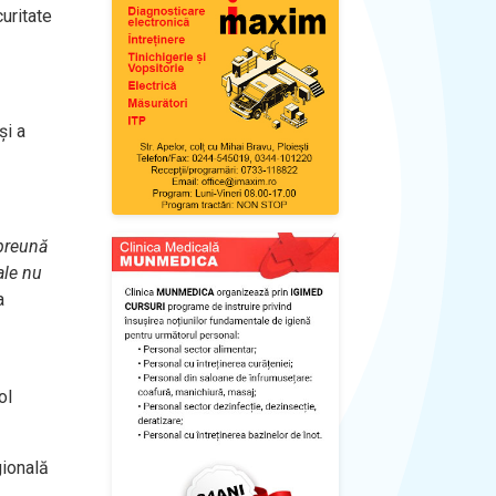
uritate
și a
mpreună
ale nu
a
ol
gională