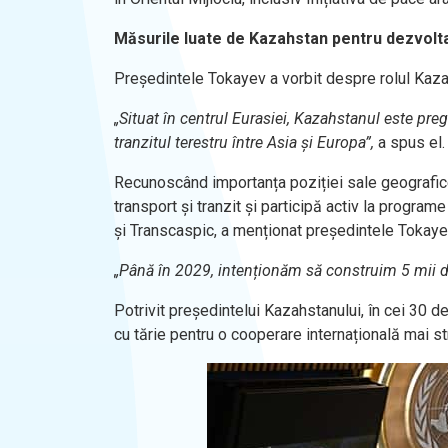
Măsurile luate de Kazahstan pentru dezvoltar
Președintele Tokayev a vorbit despre rolul Kazah
„Situat în centrul Eurasiei, Kazahstanul este preg
tranzitul terestru între Asia și Europa”,
a spus el.
Recunoscând importanța poziției sale geografice,
transport și tranzit și participă activ la program
și Transcaspic, a menționat președintele Tokaye
„Până în 2029, intenționăm să construim 5 mii de k
Potrivit președintelui Kazahstanului, în cei 30 d
cu tărie pentru o cooperare internațională mai str