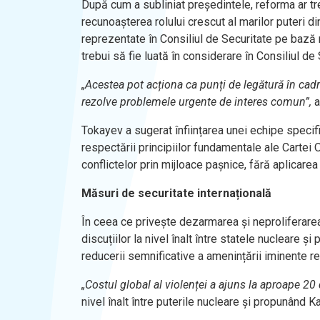
După cum a subliniat președintele, reforma ar tr
recunoașterea rolului crescut al marilor puteri di
reprezentate în Consiliul de Securitate pe bază r
trebui să fie luată în considerare în Consiliul de 
„Acestea pot acționa ca punți de legătură în cad
rezolve problemele urgente de interes comun”,
a
Tokayev a sugerat înființarea unei echipe specif
respectării principiilor fundamentale ale Cartei 
conflictelor prin mijloace pașnice, fără aplicarea
Măsuri de securitate internațională
În ceea ce privește dezarmarea și neproliferare
discuțiilor la nivel înalt între statele nucleare ș
reducerii semnificative a amenințării iminente 
„Costul global al violenței a ajuns la aproape 20 d
nivel înalt între puterile nucleare și propunând 