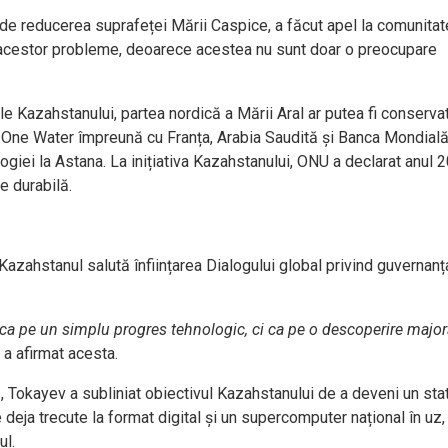
i de reducerea suprafeței Mării Caspice, a făcut apel la comunita
 acestor probleme, deoarece acestea nu sunt doar o preocupare
ale Kazahstanului, partea nordică a Mării Aral ar putea fi conserva
ne Water împreună cu Franța, Arabia Saudită și Banca Mondială, 
iei la Astana. La inițiativa Kazahstanului, ONU a declarat anul 
e durabilă.
Kazahstanul salută înființarea Dialogului global privind guvernanț
u ca pe un simplu progres tehnologic, ci ca pe o descoperire major
a afirmat acesta.
, Tokayev a subliniat obiectivul Kazahstanului de a deveni un stat
e deja trecute la format digital și un supercomputer național în uz,
ul.