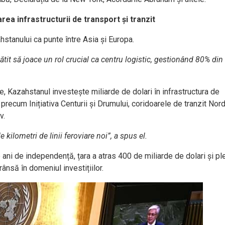
ea infrastructurii de transport și tranzit
stanului ca punte între Asia și Europa.
ătit să joace un rol crucial ca centru logistic, gestionând 80% din 
 Kazahstanul investește miliarde de dolari în infrastructura de
e precum Inițiativa Centurii și Drumului, coridoarele de tranzit No
v.
ilometri de linii feroviare noi”, a spus el.
e ani de independență, țara a atras 400 de miliarde de dolari și p
ânsă în domeniul investițiilor.