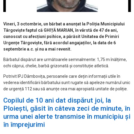
Vineri, 3 octombrie, un bărbat a anunțat la Poliția Municipiului
Târgoviște faptul că GHIȚĂ MARIAN, în vârstă de 47 de ani,
cunoscut cu afecțiuni psihice, a părăsit Unitatea de Primiri
Urgențe Târgoviște, fără acordul angajaților, la data de 6
septembrie a.c. și nu a mai revenit.
Bărbatul dispărut are următoarele semnalmente: 1,75 m înălțime,
ochi căprui, chelie, barbă grizonată și constituție atletică.
Potrivit IPJ Dâmbovița, persoanele care dețin informații utile în
vederea identificării bărbatului sunt rugate să apeleze numărul unic
de urgență 112 sau să anunțe cea mai apropiată unitate de poliție.
Copilul de 10 ani dat dispărut joi, la
Ploiești, găsit în câteva zeci de minute, în
urma unei alerte transmise în municipiu și
în împrejurimi