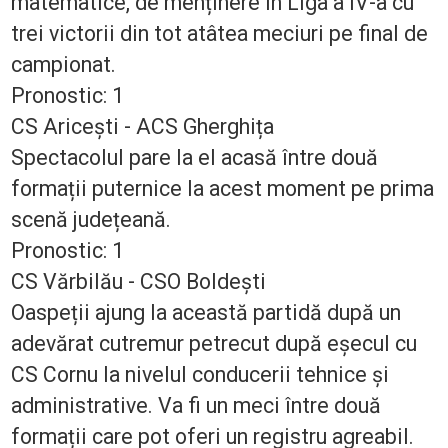
matematice, de menținere în Liga a IV-a cu
trei victorii din tot atâtea meciuri pe final de
campionat.
Pronostic: 1
CS Aricești - ACS Gherghița
Spectacolul pare la el acasă între două
formații puternice la acest moment pe prima
scenă județeană.
Pronostic: 1
CS Vărbilău - CSO Boldești
Oaspeții ajung la această partidă după un
adevărat cutremur petrecut după eșecul cu
CS Cornu la nivelul conducerii tehnice și
administrative. Va fi un meci între două
formații care pot oferi un registru agreabil.