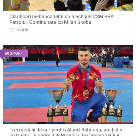
Clarificări pe banca tehnică a echipei CSM BBA
Petrolul. Continuitate cu Milan Škobal
07.08.2026
SPORT
Trei medalii de aur pentru Albert Bătăiosu, polițist și
instructor în cadrul IJP Prahova, la Campionatului