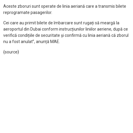
Aceste zboruri sunt operate de linia aeriană care a transmis bilete
reprogramate pasagerilor.
Cei care au primit bilete de îmbarcare sunt rugați să meargă la
aeroportul din Dubai conform instrucțiunilor liniilor aeriene, după ce
verifică condițiile de securitate și confirmă cu linia aeriană că zborul
nu a fost anulat”, anunță MAE.
{source}