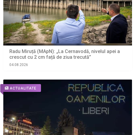
Radu Miruță (MApN): „La Cernavodă, nivelul apei a
crescut cu 2 cm față de ziua trecută”
04.08.2026
ACTUALITATE