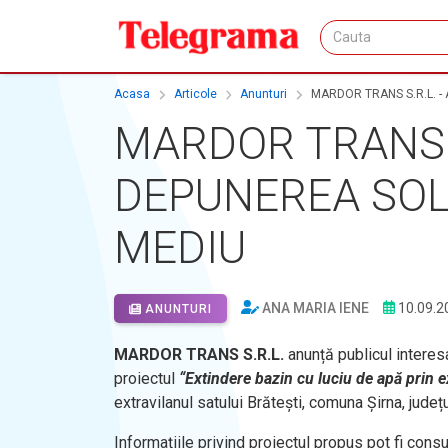
Acasa
Articole
Anunturi
MARDOR TRANS S.R.L. -
MARDOR TRANS S
DEPUNEREA SOLI
MEDIU
ANA MARIA IENE
10.09.2
ANUNTURI
MARDOR TRANS S.R.L.
anunță publicul interes
proiectul
“Extindere bazin cu luciu de apă prin 
extravilanul satului Brătești, comuna Șirna, județ
Informațiile privind proiectul propus pot fi con