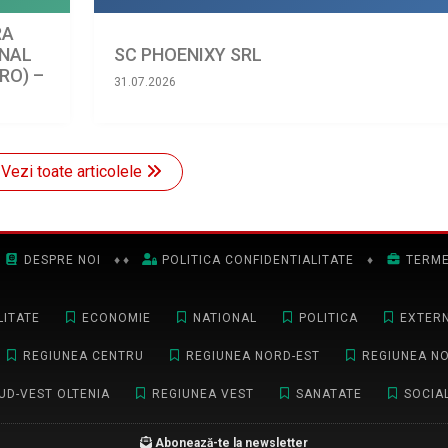
RA
ONAL
SC PHOENIXY SRL
RO) –
31.07.2026
Vezi toate articolele
DESPRE NOI
♦
♦
POLITICA CONFIDENTIALITATE
♦
TERME
ITATE
ECONOMIE
NATIONAL
POLITICA
EXTER
REGIUNEA CENTRU
REGIUNEA NORD-EST
REGIUNEA N
UD-VEST OLTENIA
REGIUNEA VEST
SANATATE
SOCIA
Abonează-te la newsletter