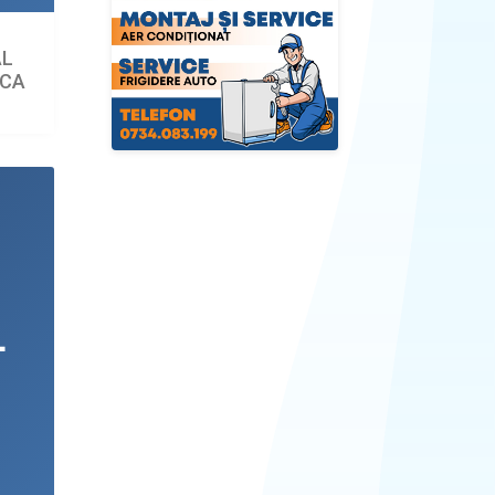
AL
ECA