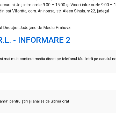
ercuri si Joi, intre orele 9:00 – 15:00 și Vineri intre orele 9:00 – 
 sat Viforâta, com. Aninoasa, str. Aleea Sinaia, nr.22, judeţul
iul Direcției Județene de Mediu Prahova.
.L. - INFORMARE 2
 și mai mult conținut media direct pe telefonul tău. Intră pe canalul n
a” pentru ştiri şi analize de ultimă oră!