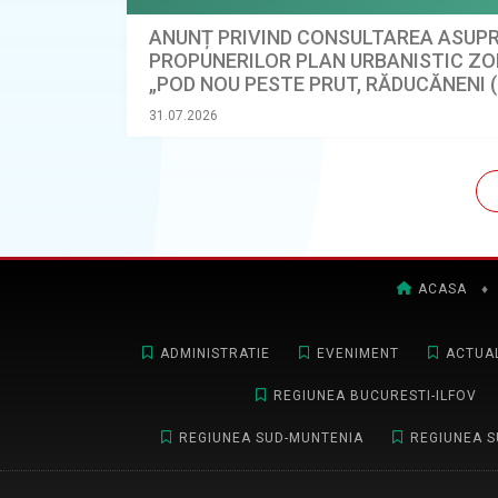
ANUNȚ PRIVIND CONSULTAREA ASUP
PROPUNERILOR PLAN URBANISTIC Z
„POD NOU PESTE PRUT, RĂDUCĂNENI (
BĂRBOIENI (MD)”
31.07.2026
ACASA
♦
ADMINISTRATIE
EVENIMENT
ACTUAL
REGIUNEA BUCURESTI-ILFOV
REGIUNEA SUD-MUNTENIA
REGIUNEA S