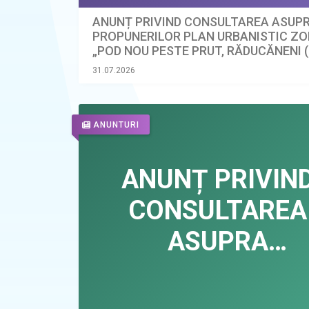
ANUNȚ PRIVIND CONSULTAREA ASUP
PROPUNERILOR PLAN URBANISTIC Z
„POD NOU PESTE PRUT, RĂDUCĂNENI (
BĂRBOIENI (MD)”
31.07.2026
ANUNTURI