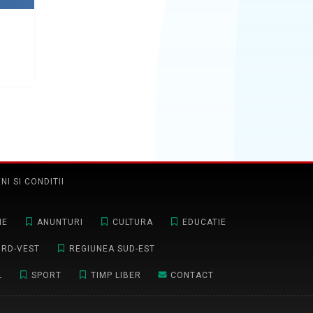
NI SI CONDITII
NE
ANUNTURI
CULTURA
EDUCATIE
ORD-VEST
REGIUNEA SUD-EST
L
SPORT
TIMP LIBER
CONTACT