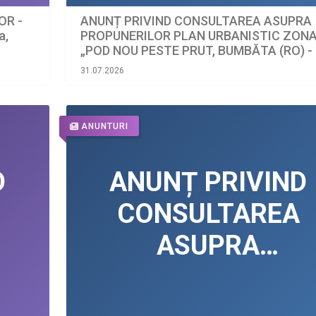
ANUNȚ PRIVIND CONSULTAREA ASUPRA
OR -
PROPUNERILOR PLAN URBANISTIC ZON
a,
„POD NOU PESTE PRUT, BUMBĂTA (RO) -
LEOVA (MD)”
31.07.2026
ANUNTURI