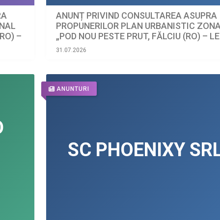
RA
ANUNȚ PRIVIND CONSULTAREA ASUPRA
ONAL
PROPUNERILOR PLAN URBANISTIC ZON
RO) –
„POD NOU PESTE PRUT, FĂLCIU (RO) – L
(MD)”
31.07.2026
ANUNTURI