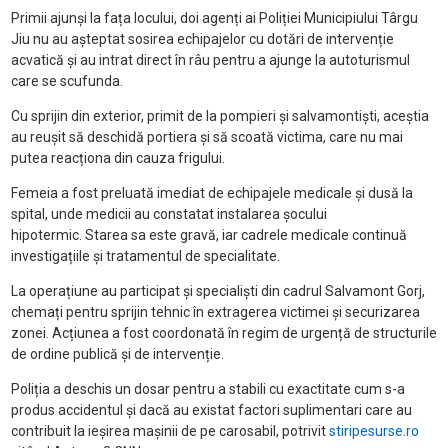
Primii ajunși la fața locului, doi agenți ai Poliției Municipiului Târgu
Jiu nu au așteptat sosirea echipajelor cu dotări de intervenție
acvatică și au intrat direct în râu pentru a ajunge la autoturismul
care se scufunda.
Cu sprijin din exterior, primit de la pompieri și salvamontiști, aceștia
au reușit să deschidă portiera și să scoată victima, care nu mai
putea reacționa din cauza frigului.
Femeia a fost preluată imediat de echipajele medicale și dusă la
spital, unde medicii au constatat instalarea șocului
hipotermic. Starea sa este gravă, iar cadrele medicale continuă
investigațiile și tratamentul de specialitate.
La operațiune au participat și specialiști din cadrul Salvamont Gorj,
chemați pentru sprijin tehnic în extragerea victimei și securizarea
zonei. Acțiunea a fost coordonată în regim de urgență de structurile
de ordine publică și de intervenție.
Poliția a deschis un dosar pentru a stabili cu exactitate cum s-a
produs accidentul și dacă au existat factori suplimentari care au
contribuit la ieșirea mașinii de pe carosabil, potrivit
stiripesurse.ro