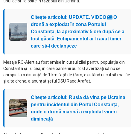
tipul celor folosite în războiul din Ucraina.
Citește articolul: UPDATE. VIDEO 🎦 O
dronă a explodat în zona Portului
Constanța, la aproximativ 5 ore după ce a
fost găsită. Echipamentul ar fi avut timer
care să-l declanșeze
Mesaje RO-Alert au fost emise în cursul zilei pentru populația din
Constanța și Tulcea, în care oamenii au fost avertizați să nu se
apropie la o distanță de 1 km față de țărm, existând riscul să mai fie
și alte drone, a anunțat șeful DSU Raed Arafat.
Citește articolul: Rusia dă vina pe Ucraina
pentru incidentul din Portul Constanța,
unde o dronă marină a explodat vineri
dimineață