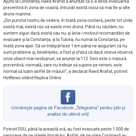
Ajuns la Constanța, Raed Arafat a anunțat că s-a decis evacuarea
preventivă în zona de coastă, întrucât există riscul să mai fie și alte
drone marime.
„Din punctul nostru de vedere, în toată zona costieră, peste tot unde
există mal, există risc să existe vreo dronă. Până nu căutăm, nu
suntem siguri dacă există sau nu, și ăsta-i motivul recomandării de
evacuare și la Constanța, și la Tulcea, nu numai la Constanța, pe
toată zona apei. Să se îndepărteze 1 km până ne asigurăm că nu
sunt probleme și, bineînțeles, a fost și sfatul că dacă cineva observă
orice obiect mai neobișnuit, să anunțe la 112. Deci este o măsură
preventivă, normală, care nu trebuie să supere pe nimeni, este
normal să luăm astfel de măsuri”, a declarat Raed Arafat, potrivit
HotNews citând Replica Online.
Urmăreşte pagina de Facebook „Telegrama” pentru ştiri şi
analize de ultimă oră!
Potrivit DSU, până la această oră, au fost evacuate peste 1.000 de
persoane de pe plajele litoralului. Astfel, de pe plaja Costinești au