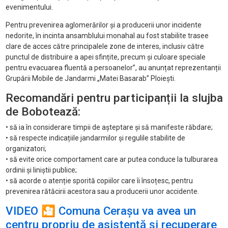
evenimentului.
Pentru prevenirea aglomerărilor și a producerii unor incidente
nedorite, în incinta ansamblului monahal au fost stabilite trasee
clare de acces către principalele zone de interes, inclusiv către
punctul de distribuire a apei sfințite, precum și culoare speciale
pentru evacuarea fluentă a persoanelor”, au anunțat reprezentanții
Grupării Mobile de Jandarmi „Matei Basarab” Ploiești.
Recomandări pentru participanții la slujba
de Bobotează:
• să ia în considerare timpii de așteptare și să manifeste răbdare;
• să respecte indicațiile jandarmilor și regulile stabilite de
organizatori;
• să evite orice comportament care ar putea conduce la tulburarea
ordinii și liniștii publice;
• să acorde o atenție sporită copiilor care îi însoțesc, pentru
prevenirea rătăcirii acestora sau a producerii unor accidente.
VIDEO 🎦 Comuna Cerașu va avea un
centru propriu de asistență și recuperare