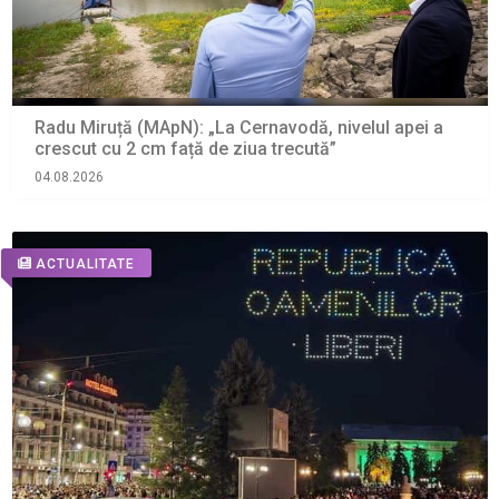
Radu Miruță (MApN): „La Cernavodă, nivelul apei a
crescut cu 2 cm față de ziua trecută”
04.08.2026
ACTUALITATE