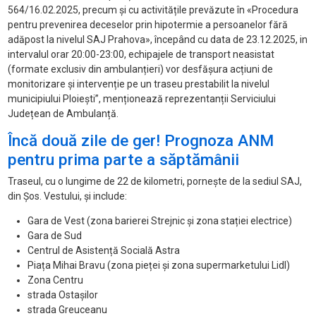
564/16.02.2025, precum şi cu activitățile prevăzute în «Procedura
pentru prevenirea deceselor prin hipotermie a persoanelor fără
adăpost la nivelul SAJ Prahova», începând cu data de 23.12.2025, in
intervalul orar 20:00-23:00, echipajele de transport neasistat
(formate exclusiv din ambulanțieri) vor desfăşura acțiuni de
monitorizare și intervenție pe un traseu prestabilit la nivelul
municipiului Ploiești”, menționează reprezentanții Serviciului
Județean de Ambulanță.
Încă două zile de ger! Prognoza ANM
pentru prima parte a săptămânii
Traseul, cu o lungime de 22 de kilometri, pornește de la sediul SAJ,
din Șos. Vestului, și include:
Gara de Vest (zona barierei Strejnic şi zona stației electrice)
Gara de Sud
Centrul de Asistență Socială Astra
Piața Mihai Bravu (zona pieței şi zona supermarketului Lidl)
Zona Centru
strada Ostașilor
strada Greuceanu