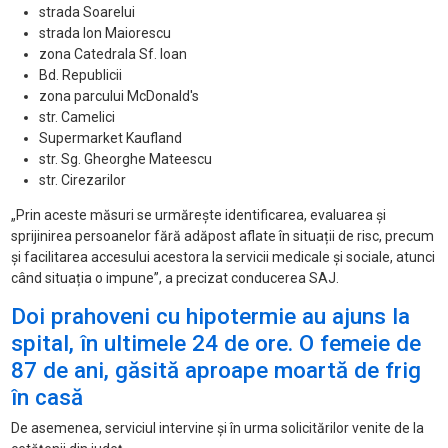
strada Soarelui
strada Ion Maiorescu
zona Catedrala Sf. Ioan
Bd. Republicii
zona parcului McDonald's
str. Camelici
Supermarket Kaufland
str. Sg. Gheorghe Mateescu
str. Cirezarilor
„Prin aceste măsuri se urmăreşte identificarea, evaluarea şi
sprijinirea persoanelor fără adăpost aflate în situații de risc, precum
şi facilitarea accesului acestora la servicii medicale şi sociale, atunci
când situația o impune”, a precizat conducerea SAJ.
Doi prahoveni cu hipotermie au ajuns la
spital, în ultimele 24 de ore. O femeie de
87 de ani, găsită aproape moartă de frig
în casă
De asemenea, serviciul intervine și în urma solicitărilor venite de la