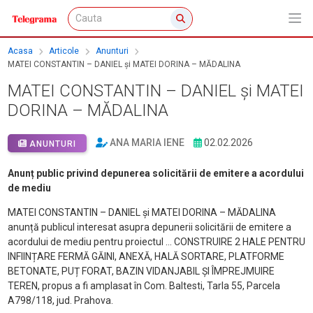
Acasa
Articole
Anunturi
MATEI CONSTANTIN – DANIEL și MATEI DORINA – MĂDALINA
MATEI CONSTANTIN – DANIEL și MATEI
DORINA – MĂDALINA
ANA MARIA IENE
02.02.2026
ANUNTURI
Anunț public privind depunerea solicitării de emitere a acordului
de mediu
MATEI CONSTANTIN – DANIEL și MATEI DORINA – MĂDALINA
anunță publicul interesat asupra depunerii solicitării de emitere a
acordului de mediu pentru proiectul … CONSTRUIRE 2 HALE PENTRU
INFIINȚARE FERMĂ GĂINI, ANEXĂ, HALĂ SORTARE, PLATFORME
BETONATE, PUȚ FORAT, BAZIN VIDANJABIL ȘI ÎMPREJMUIRE
TEREN, propus a fi amplasat în Com. Baltesti, Tarla 55, Parcela
A798/118, jud. Prahova.