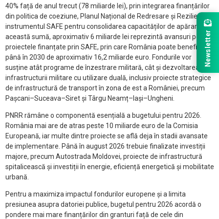
40% față de anul trecut (78 miliarde lei), prin integrarea finanțărilor
din politica de coeziune, Planul Național de Redresare și Reziliență și
instrumentul SAFE pentru consolidarea capacităților de apărare. Din
Newsletter
această sumă, aproximativ 6 miliarde lei reprezintă avansuri pentru
proiectele finanțate prin SAFE, prin care România poate beneficia
până în 2030 de aproximativ 16,2 miliarde euro. Fondurile vor
susține atât programe de înzestrare militară, cât și dezvoltarea
infrastructurii militare cu utilizare duală, inclusiv proiecte strategice
de infrastructură de transport în zona de est a României, precum
Pașcani–Suceava–Siret și Târgu Neamț–Iași–Ungheni.
PNRR rămâne o componentă esențială a bugetului pentru 2026.
România mai are de atras peste 10 miliarde euro de la Comisia
Europeană, iar multe dintre proiecte se află deja în stadii avansate
de implementare. Până în august 2026 trebuie finalizate investiții
majore, precum Autostrada Moldovei, proiecte de infrastructură
spitalicească și investiții în energie, eficiență energetică și mobilitate
urbană.
Pentru a maximiza impactul fondurilor europene și a limita
presiunea asupra datoriei publice, bugetul pentru 2026 acordă o
pondere mai mare finanțărilor din granturi față de cele din