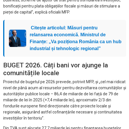
business, scheme de ajutor de stat pentru stimularea investițiilor,
bonificații pentru plata obligațiilor fiscale și măsuri de stimulare a
pieței de capital”, explică oficialii MFP.
Citește articolul: Măsuri pentru
relansarea economică. Ministrul de
Finanțe: „Va poziționa România ca un hub
industrial și tehnologic regional”
BUGET 2026. Câți bani vor ajunge la
comunitățile locale
Proiectul de bugetul pe 2026 prevede, potrivit MFP, și „cel mai ridicat
nivel de până acum al resurselor pentru dezvoltarea comunităților și
autorităților publice locale – 86,4 de miliarde de lei față de 79 de
miliarde de lei în 2025 (+7,4 miliarde lei), aproximativ 2/3 din
fondurile europene fiind direcționate către proiecte locale și
regionale, asigurând astfel cofinanțările necesare și continuitatea
investițiilor în teritoriu”.
Din TVA sunt alocate 27,7 miliarde lei pentru finanțarea bugetelor