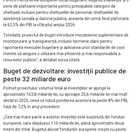
Pentru menținerea disciplinei fiscal-bugetare, bugetul stabilește și o
serie de plafoane importante pentru principalele categorii de
cheltuieli, inclusiv pentru cheltuielile de personal, cheltuielile de
asistență socială și datoria publică, aceasta din urmă fiind plafonată
la 62,5% din PIB la sfârșitul anului 2026.
Totodată, proiectul de buget introduce mecanisme suplimentare de
monitorizare și transparență, inclusiv termene clare pentru
raportarea execuției bugetare și aplicarea unor standarde de cost
menite să asigure o utilizare mai eficientă și mai responsabilă a
resurselor publice”, a detaliat sursa citată.
Buget de dezvoltare: investiții publice de
peste 32 miliarde euro
Potrivit proiectului, volumul total al investițiilor ar ajunge la
aproximativ 163,8 miliarde lei, cu aproape 25,6 miliarde lei mai mult
decât în 2025, ceea ce ridică ponderea acestora la peste 8% din PIB,
față de 7,2% în anul precedent.
„Cea mai mare parte a acestor investiții este susținută din fonduri
europene, care depășesc 110 miliarde lei, adică aproximativ două
treimi din total. Bugetul alocat fondurilor europene crește cu peste