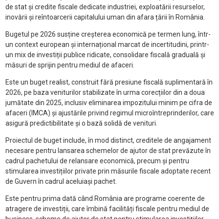
de stat și credite fiscale dedicate industriei, exploatării resurselor,
inovării și reîntoarcerii capitalului uman din afara țării în România.
Bugetul pe 2026 susține creșterea economică pe termen lung, într-
un context european și internațional marcat de incertitudini, printr-
un mix de investiții publice ridicate, consolidare fiscală graduală și
măsuri de sprijin pentru mediul de afaceri.
Este un buget realist, construit fără presiune fiscală suplimentară în
2026, pe baza veniturilor stabilizate în urma corecțiilor din a doua
jumătate din 2025, inclusiv eliminarea impozitului minim pe cifra de
afaceri (IMCA) și ajustările privind regimul microîntreprinderilor, care
asigură predictibilitate și o bază solidă de venituri.
Proiectul de buget include, în mod distinct, creditele de angajament
necesare pentru lansarea schemelor de ajutor de stat prevăzute în
cadrul pachetului de relansare economică, precum și pentru
stimularea investițiilor private prin măsurile fiscale adoptate recent
de Guvern în cadrul aceluiași pachet.
Este pentru prima dată când România are programe coerente de
atragere de investiții, care îmbină facilități fiscale pentru mediul de