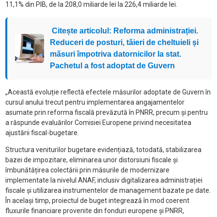
11,1% din PIB, de la 208,0 miliarde lei la 226,4 miliarde lei.
Citește articolul: Reforma administrației.
Reduceri de posturi, tăieri de cheltuieli și
măsuri împotriva datornicilor la stat.
Pachetul a fost adoptat de Guvern
„Această evoluție reflectă efectele măsurilor adoptate de Guvern în
cursul anului trecut pentru implementarea angajamentelor
asumate prin reforma fiscală prevăzută în PNRR, precum și pentru
a răspunde evaluărilor Comisiei Europene privind necesitatea
ajustării fiscal-bugetare.
Structura veniturilor bugetare evidențiază, totodată, stabilizarea
bazei de impozitare, eliminarea unor distorsiuni fiscale și
îmbunătățirea colectării prin măsurile de modernizare
implementate la nivelul ANAF, inclusiv digitalizarea administrației
fiscale și utilizarea instrumentelor de management bazate pe date.
În același timp, proiectul de buget integrează în mod coerent
fluxurile financiare provenite din fonduri europene și PNRR,