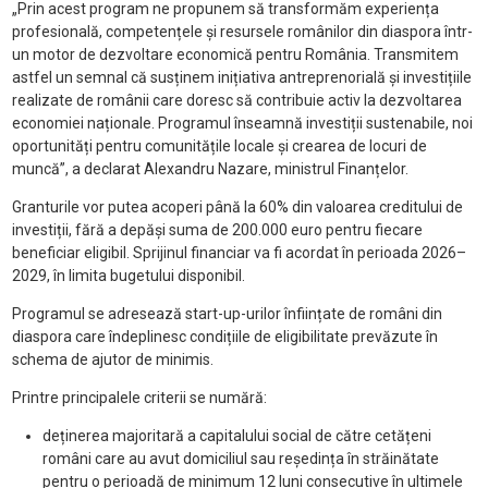
„Prin acest program ne propunem să transformăm experiența
profesională, competențele și resursele românilor din diaspora într-
un motor de dezvoltare economică pentru România. Transmitem
astfel un semnal că susținem inițiativa antreprenorială și investițiile
realizate de românii care doresc să contribuie activ la dezvoltarea
economiei naționale. Programul înseamnă investiții sustenabile, noi
oportunități pentru comunitățile locale și crearea de locuri de
muncă”, a declarat Alexandru Nazare, ministrul Finanțelor.
Granturile vor putea acoperi până la 60% din valoarea creditului de
investiții, fără a depăși suma de 200.000 euro pentru fiecare
beneficiar eligibil. Sprijinul financiar va fi acordat în perioada 2026–
2029, în limita bugetului disponibil.
Programul se adresează start-up-urilor înființate de români din
diaspora care îndeplinesc condițiile de eligibilitate prevăzute în
schema de ajutor de minimis.
Printre principalele criterii se numără:
deținerea majoritară a capitalului social de către cetățeni
români care au avut domiciliul sau reședința în străinătate
pentru o perioadă de minimum 12 luni consecutive în ultimele