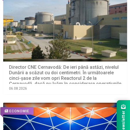
Director CNE Cernavodă: De ieri până astăzi, nivelul
Dunării a scăzut cu doi centimetri. În următoarele
cinci-şase zile vom opri Reactorul 2 de la
Cernavodă, dacă nu luăm în considerare operaţiunile
de astăzi cu barjele
06.08.2026
ECONOMIE
Newsletter