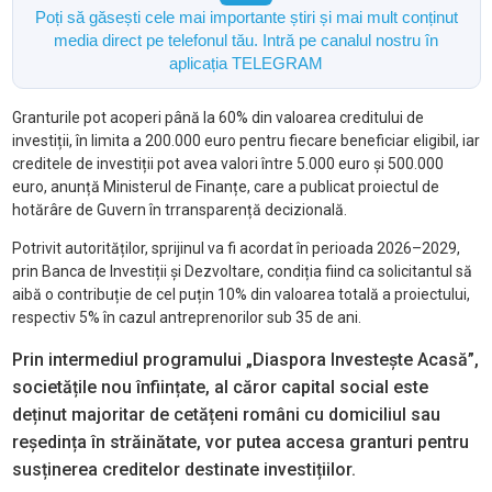
Poți să găsești cele mai importante știri și mai mult conținut
media direct pe telefonul tău. Intră pe canalul nostru în
aplicația TELEGRAM
Granturile pot acoperi până la 60% din valoarea creditului de
investiții, în limita a 200.000 euro pentru fiecare beneficiar eligibil, iar
creditele de investiții pot avea valori între 5.000 euro și 500.000
euro, anunță Ministerul de Finanțe, care a publicat proiectul de
hotărâre de Guvern în trransparență decizională.
Potrivit autorităților, sprijinul va fi acordat în perioada 2026–2029,
prin Banca de Investiții și Dezvoltare, condiția fiind ca solicitantul să
aibă o contribuție de cel puțin 10% din valoarea totală a proiectului,
respectiv 5% în cazul antreprenorilor sub 35 de ani.
Prin intermediul programului „Diaspora Investește Acasă”,
societățile nou înființate, al căror capital social este
deținut majoritar de cetățeni români cu domiciliul sau
reședința în străinătate, vor putea accesa granturi pentru
susținerea creditelor destinate investițiilor.