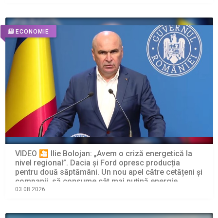
ECONOMIE
VIDEO 🎦 Ilie Bolojan: „Avem o criză energetică la
nivel regional”. Dacia și Ford opresc producția
pentru două săptămâni. Un nou apel către cetățeni și
companii, să consume cât mai puțină energie
electrică
03.08.2026