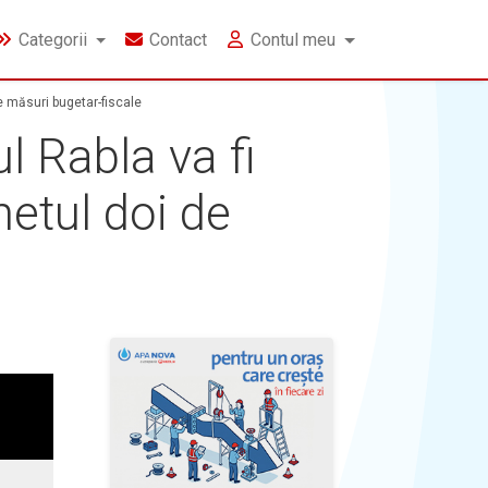
Categorii
Contact
Contul meu
e măsuri bugetar-fiscale
l Rabla va fi
hetul doi de