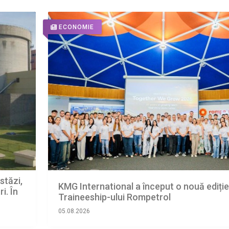
ECONOMIE
stăzi,
KMG International a început o nouă ediție
i. În
Traineeship-ului Rompetrol
uăm în
05.08.2026
arjele