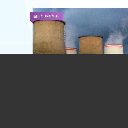
ECONOMIE
Radu Miruță: România și-a închis centr
pe cărbune înainte să construiască
înlocuitorii
04.08.2026