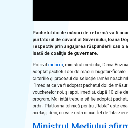
Pachetul doi de măsuri de reformă va fi anunţ
purtătorul de cuvânt al Guvernului, Ioana Do
respectiv prin angajarea răspunderii sau o al
luată de coaliţia de guvernare.
Potrivit
rador.ro
, ministrul mediului, Diana Buzoi
adoptat pachetul doi de măsuri bugetar-fiscale. 
criteriile şi procesul de selecţie rămân neschim
“Imediat ce va fi adoptat pachetul doi de măsur
voucherelor noi, și apoi, imediat, după 10 zile 
program. Mai întâi trebuie să fie adoptat pachet
ordin. Platforma tehnică pentru „Rabla” este exac
același, deci, nu va exista niciun fel de întârzier
Ministrul Mediului afir