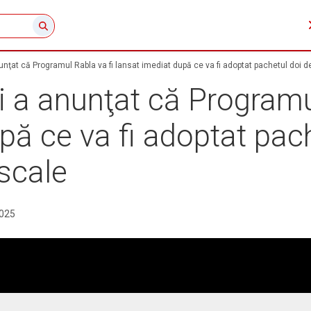
unţat că Programul Rabla va fi lansat imediat după ce va fi adoptat pachetul doi d
i a anunţat că Programu
pă ce va fi adoptat pac
scale
2025