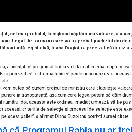
at, cel mai probabil, la mijlocul săptămânii viitoare, a anunţ
gioiu. Legat de forma în care va fi aprobat pachetul doi de 
tă variantă legislativă, Ioana Dogioiu a precizat că decizia v
anu, a anunţat că programul Rabla va fi lansat imediat după ce va f
Ea a precizat că platforma tehnică pentru înscriere este aceeaşi, 
bate.
i, vom putea să punem ordinul de ministru care stabilește valoar
de punere în transparență, așa cum cere legea, putem să dăm drum
ul numărul doi, aceasta este ordinea, imediat urmează să fie pus 
t aceeași, criteriile de selecție și procesul de selecție este exa
e pe acest palier”, a afirmat Diana Buzoianu potrivti sursei citate.
mă că Programul Rabla nu ar tre