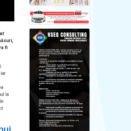
at
măsuri,
a fi
i
iar
ea
ul la
în
ct
bui