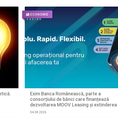
ECONOMIE
Exim Banca Românească, parte a
etică.
consorțiului de bănci care finanțează
dezvoltarea MOOV Leasing și extinderea
leasingului operațional în România
04.08.2026