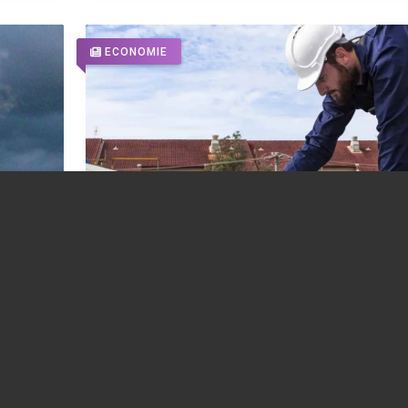
ECONOMIE
alele
Asociația Prosumatorilor propune
Parlamentului să legifereze TVA zero pe
sistemele fotovoltaice și baterii
04.08.2026