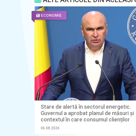
ECONOMIE
Stare de alertă în sectorul energetic.
Guvernul a aprobat planul de măsuri și
contextul în care consumul clienților
industriali ar putea fi limitat
06.08.2026