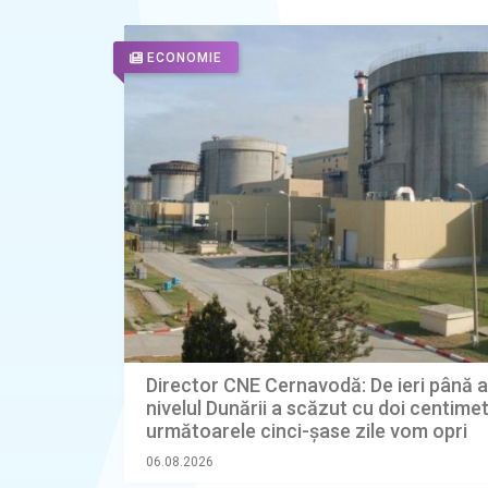
ECONOMIE
Director CNE Cernavodă: De ieri până a
nivelul Dunării a scăzut cu doi centimetr
următoarele cinci-şase zile vom opri
Reactorul 2 de la Cernavodă, dacă nu l
06.08.2026
considerare operaţiunile de astăzi cu b