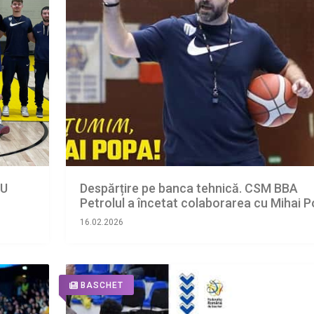
SU
Despărțire pe banca tehnică. CSM BBA
Petrolul a încetat colaborarea cu Mihai 
16.02.2026
BASCHET