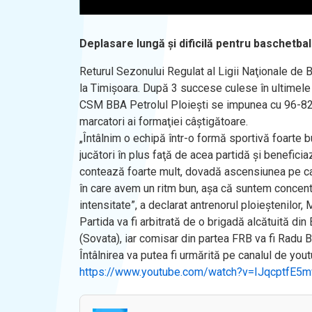
Deplasare lungă și dificilă pentru baschetbal
Returul Sezonului Regulat al Ligii Naţionale de
la Timișoara. După 3 succese culese în ultimele 4
CSM BBA Petrolul Ploieşti se impunea cu 96-82 (
marcatori ai formaţiei câștigătoare.
„Întâlnim o echipă într-o formă sportivă foarte 
jucători în plus faţă de acea partidă şi beneficiaz
contează foarte mult, dovadă ascensiunea pe car
în care avem un ritm bun, aşa că suntem concentr
intensitate”, a declarat antrenorul ploieștenilor,
Partida va fi arbitrată de o brigadă alcătuită di
(Sovata), iar comisar din partea FRB va fi Radu 
Întâlnirea va putea fi urmărită pe canalul de yo
https://www.youtube.com/watch?v=IJqcptfE5