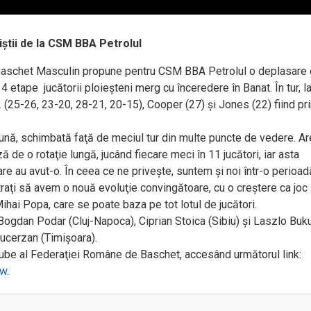
iștii de la CSM BBA Petrolul
 Baschet Masculin propune pentru CSM BBA Petrolul o deplasare d
 etape jucătorii ploieșteni merg cu înceredere în Banat. În tur, la
25-26, 23-20, 28-21, 20-15), Cooper (27) şi Jones (22) fiind prin
bună, schimbată faţă de meciul tur din multe puncte de vedere. Ar
ă de o rotaţie lungă, jucând fiecare meci în 11 jucători, iar asta
e au avut-o. În ceea ce ne priveşte, suntem şi noi într-o perioad
aţi să avem o nouă evoluţie convingătoare, cu o creştere ca joc 
 Mihai Popa, care se poate baza pe tot lotul de jucători.
n Bogdan Podar (Cluj-Napoca), Ciprian Stoica (Sibiu) şi Laszlo Buk
Bucerzan (Timişoara).
utube al Federaţiei Române de Baschet, accesând următorul link:
mw
.