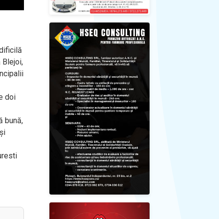
ificilă
 Blejoi,
cipalii
e doi
ă bună,
şi
uresti