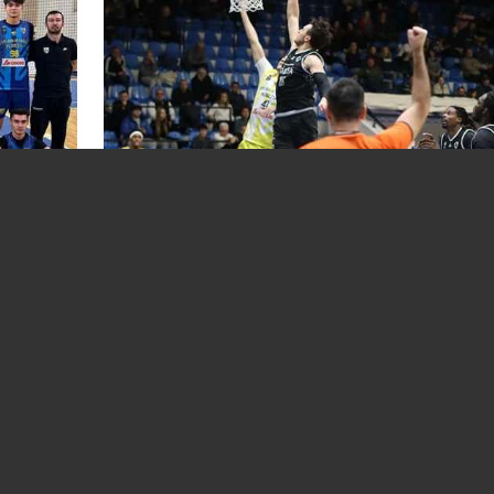
rona
Comunicat sub panou. Precizări de la CS
BBA Petrolul Ploiești
03.02.2026
BASCHET