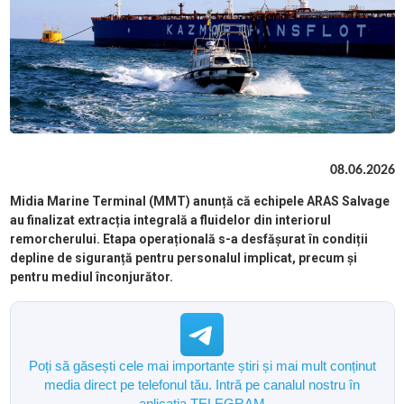
08.06.2026
Midia Marine Terminal (MMT) anunță că echipele ARAS Salvage
au finalizat extracția integrală a fluidelor din interiorul
remorcherului. Etapa operațională s-a desfășurat în condiții
depline de siguranță pentru personalul implicat, precum și
pentru mediul înconjurător.
Poți să găsești cele mai importante știri și mai mult conținut
media direct pe telefonul tău. Intră pe canalul nostru în
aplicația TELEGRAM