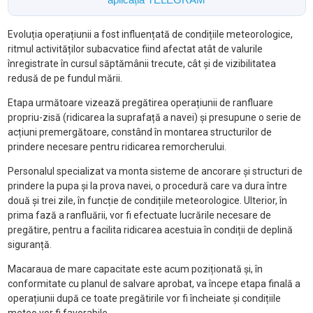
Evoluția operațiunii a fost influențată de condițiile meteorologice,
ritmul activităților subacvatice fiind afectat atât de valurile
înregistrate în cursul săptămânii trecute, cât și de vizibilitatea
redusă de pe fundul mării.
Etapa următoare vizează pregătirea operațiunii de ranfluare
propriu-zisă (ridicarea la suprafață a navei) și presupune o serie de
acțiuni premergătoare, constând în montarea structurilor de
prindere necesare pentru ridicarea remorcherului.
Personalul specializat va monta sisteme de ancorare și structuri de
prindere la pupa și la prova navei, o procedură care va dura între
două și trei zile, în funcție de condițiile meteorologice. Ulterior, în
prima fază a ranfluării, vor fi efectuate lucrările necesare de
pregătire, pentru a facilita ridicarea acestuia în condiții de deplină
siguranță.
Macaraua de mare capacitate este acum poziționată și, în
conformitate cu planul de salvare aprobat, va începe etapa finală a
operațiunii după ce toate pregătirile vor fi încheiate și condițiile
meteo vor fi favorabile.