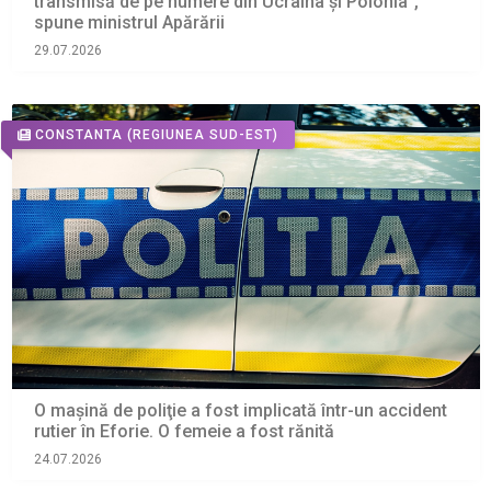
transmisă de pe numere din Ucraina și Polonia”,
spune ministrul Apărării
29.07.2026
CONSTANTA
(REGIUNEA SUD-EST)
O maşină de poliţie a fost implicată într-un accident
rutier în Eforie. O femeie a fost rănită
24.07.2026