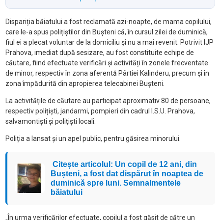
Dispariția băiatului a fost reclamată azi-noapte, de mama copilului,
care le-a spus polițiștilor din Bușteni că, în cursul zilei de duminică,
fiul ei a plecat voluntar de la domiciliu și nu a mai revenit. Potrivit IJP
Prahova, imediat după sesizare, au fost constituite echipe de
căutare, fiind efectuate verificări și activități în zonele frecventate
de minor, respectiv în zona aferentă Pârtiei Kalinderu, precum și în
zona împădurită din apropierea telecabinei Bușteni.
La activitățile de căutare au participat aproximativ 80 de persoane,
respectiv polițiști, jandarmi, pompieri din cadrul I.S.U. Prahova,
salvamontiști și polițiști locali.
Poliția a lansat și un apel public, pentru găsirea minorului.
Citește articolul: Un copil de 12 ani, din
Bușteni, a fost dat dispărut în noaptea de
duminică spre luni. Semnalmentele
băiatului
„În urma verificărilor efectuate, copilul a fost găsit de către un