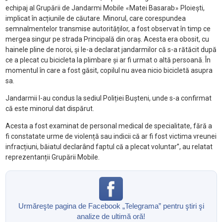
echipaj al Grupării de Jandarmi Mobile
Matei Basarab
Ploiești,
«
»
implicat în acțiunile de căutare. Minorul, care corespundea
semnalmentelor transmise autorităților, a fost observat în timp ce
mergea singur pe strada Principală din oraș. Acesta era obosit, cu
hainele pline de noroi, și le-a declarat jandarmilor că s-a rătăcit după
ce a plecat cu bicicleta la plimbare și ar fi urmat o altă persoană. În
momentul în care a fost găsit, copilul nu avea nicio bicicletă asupra
sa.
Jandarmii l-au condus la sediul Poliției Bușteni, unde s-a confirmat
că este minorul dat dispărut.
Acesta a fost examinat de personal medical de specialitate, fără a
fi constatate urme de violență sau indicii că ar fi fost victima vreunei
infracțiuni, băiatul declarând faptul că a plecat voluntar”, au relatat
reprezentanții Grupării Mobile.
Urmăreşte pagina de Facebook „Telegrama” pentru ştiri şi
analize de ultimă oră!