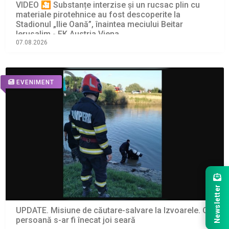
VIDEO 🎦 Substanțe interzise și un rucsac plin cu
materiale pirotehnice au fost descoperite la
Stadionul „Ilie Oană”, înaintea meciului Beitar
Ierusalim - FK Austria Viena
07.08.2026
EVENIMENT
Newsletter
UPDATE. Misiune de căutare-salvare la Izvoarele. O
persoană s-ar fi înecat joi seară