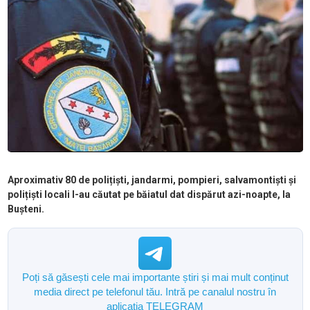
Aproximativ 80 de polițiști, jandarmi, pompieri, salvamontiști și
polițiști locali l-au căutat pe băiatul dat dispărut azi-noapte, la
Bușteni.
Poți să găsești cele mai importante știri și mai mult conținut
media direct pe telefonul tău. Intră pe canalul nostru în
aplicația TELEGRAM