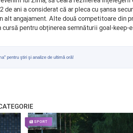
revenirii lui Zima, să ceară rezilierea înțelegerii
2 de ani a considerat că ar pleca cu șansa secu
ă un alt angajament. Alte două competitoare din p
 în cursă pentru obținerea semnăturii goal-keep-e
pentru ştiri şi analize de ultimă oră!
 CATEGORIE
SPORT