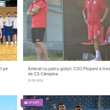
t pe
Amical cu patru goluri. CSO Plopeni a tre
de CS Câmpina
03.08.2026
SPORT