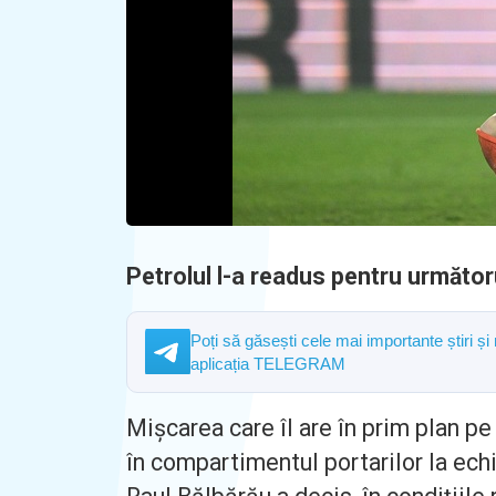
Petrolul l-a readus pentru următo
Poți să găsești cele mai importante știri și
aplicația TELEGRAM
Mișcarea care îl are în prim plan p
în compartimentul portarilor la ech