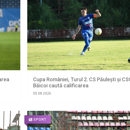
oarea
Cupa României, Turul 2. CS Păulești și CS
Băicoi caută calificarea
05.08.2026
SPORT