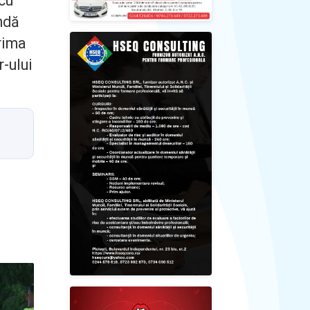
 cu
ndă
rima
r-ului