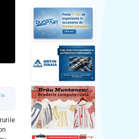
 în
rurile
on