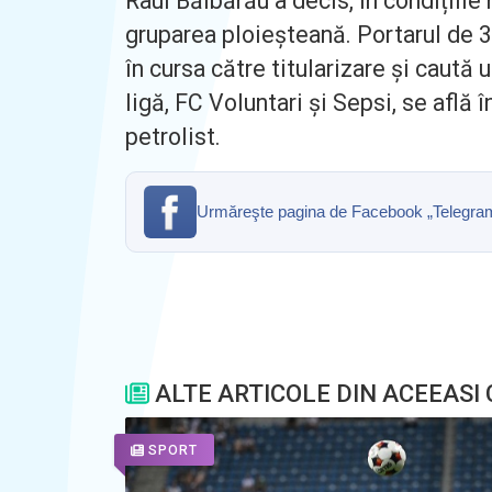
Raul Bălbărău a decis, în condițiile 
gruparea ploieșteană. Portarul de 3
în cursa către titularizare și caut
ligă, FC Voluntari și Sepsi, se află
petrolist.
Urmăreşte pagina de Facebook „Telegrama” 
ALTE ARTICOLE DIN ACEEASI
SPORT