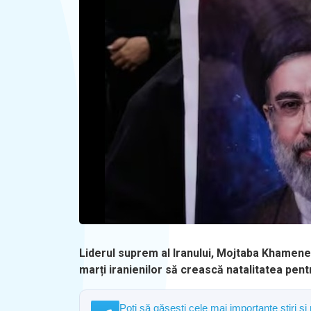
Liderul suprem al Iranului, Mojtaba Khamenei,
marți iranienilor să crească natalitatea pentr
Poți să găsești cele mai importante știri și