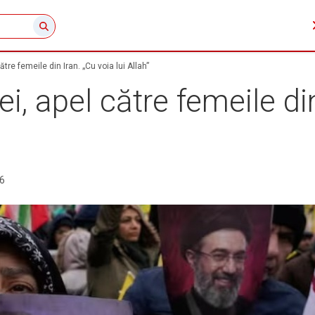
re femeile din Iran. „Cu voia lui Allah”
 apel către femeile din 
6