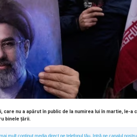
 care nu a apărut în public de la numirea lui în martie, le-a 
u binele țării.
 mai mult conținut media direct pe telefonul tău. Intră pe canalul nostru