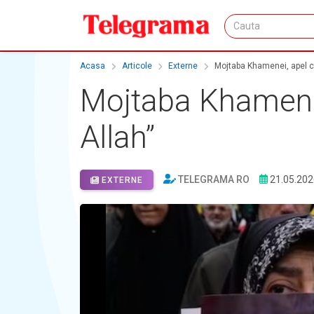
Acasa
Articole
Externe
Mojtaba Khamenei, apel căt
Mojtaba Khamenei,
Allah”
TELEGRAMA RO
21.05.202
EXTERNE