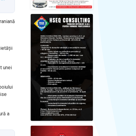
iraniană
ietății
t unei
oiului
rise
ură a