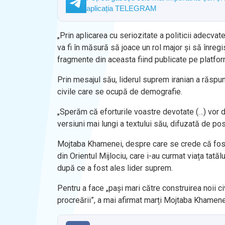
aplicația TELEGRAM
„Prin aplicarea cu seriozitate a politicii adecva
va fi în măsură să joace un rol major și să înregis
fragmente din aceasta fiind publicate pe platfor
Prin mesajul său, liderul suprem iranian a răspun
civile care se ocupă de demografie.
„Sperăm că eforturile voastre devotate (…) vor duc
versiuni mai lungi a textului său, difuzată de post
Mojtaba Khamenei, despre care se crede că fost 
din Orientul Mijlociu, care i-au curmat viața tat
după ce a fost ales lider suprem.
Pentru a face „pași mari către construirea noii ci
procreării”, a mai afirmat marți Mojtaba Khamene