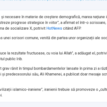
te și necesare în materie de creștere demografică, marea națiune 
treze progrese strategice în viitor”, a afirmat el într-o scrisoare,
ma de socializare X, potrivit
HotNews
citând AFP.
s unei scrisori comune, venită din partea unor organizații ale soc
e la rezultate fructuoase, cu voia lui Allah”, a adăugat el, potrivi
ul public Irib.
grav rănit în timpul bombardamentelor lansate în prima zi a răzb
ălui și predecesorului său, Ali Khamenei, a publicat doar mesaje sc
vilizații islamico-iraniene”, iranienii trebuie să promoveze o „cult
i.