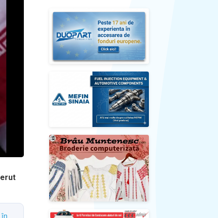
cerut
 în