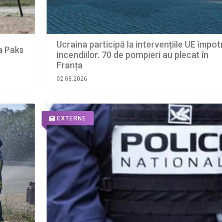
Ucraina participă la intervențiile UE împot
a Paks
incendiilor. 70 de pompieri au plecat în
Franța
02.08.2026
EXTERNE