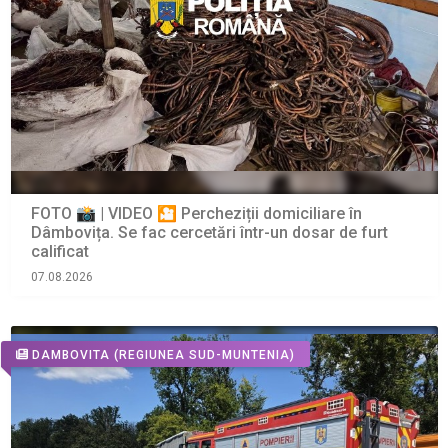
FOTO 📸 | VIDEO 🎦 Percheziții domiciliare în
Dâmbovița. Se fac cercetări într-un dosar de furt
calificat
07.08.2026
DAMBOVITA
(REGIUNEA SUD-MUNTENIA)