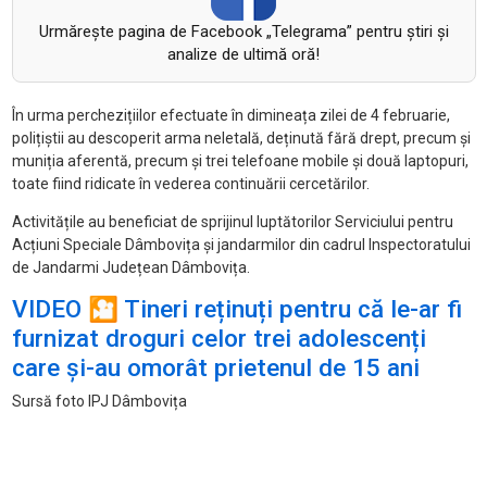
Urmăreşte pagina de Facebook „Telegrama” pentru ştiri şi
analize de ultimă oră!
În urma perchezițiilor efectuate în dimineața zilei de 4 februarie,
polițiștii au descoperit arma neletală, deținută fără drept, precum și
muniția aferentă, precum și trei telefoane mobile și două laptopuri,
toate fiind ridicate în vederea continuării cercetărilor.
Activitățile au beneficiat de sprijinul luptătorilor Serviciului pentru
Acțiuni Speciale Dâmbovița și jandarmilor din cadrul Inspectoratului
de Jandarmi Județean Dâmbovița.
VIDEO 🎦 Tineri reținuți pentru că le-ar fi
furnizat droguri celor trei adolescenți
care și-au omorât prietenul de 15 ani
Sursă foto IPJ Dâmbovița