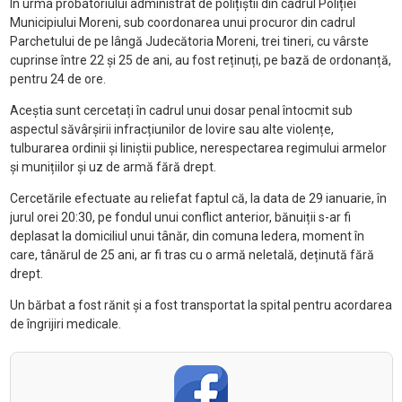
În urma probatoriului administrat de polițiștii din cadrul Poliției
Municipiului Moreni, sub coordonarea unui procuror din cadrul
Parchetului de pe lângă Judecătoria Moreni, trei tineri, cu vârste
cuprinse între 22 și 25 de ani, au fost reținuți, pe bază de ordonanță,
pentru 24 de ore.
Aceștia sunt cercetați în cadrul unui dosar penal întocmit sub
aspectul săvârșirii infracțiunilor de lovire sau alte violențe,
tulburarea ordinii și liniștii publice, nerespectarea regimului armelor
și munițiilor și uz de armă fără drept.
Cercetările efectuate au reliefat faptul că, la data de 29 ianuarie, în
jurul orei 20:30, pe fondul unui conflict anterior, bănuiții s-ar fi
deplasat la domiciliul unui tânăr, din comuna Iedera, moment în
care, tânărul de 25 ani, ar fi tras cu o armă neletală, deținută fără
drept.
Un bărbat a fost rănit și a fost transportat la spital pentru acordarea
de îngrijiri medicale.