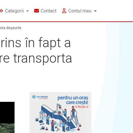
Categorii
Contact
Contul meu
rta deșeurile
ins în fapt a
re transporta