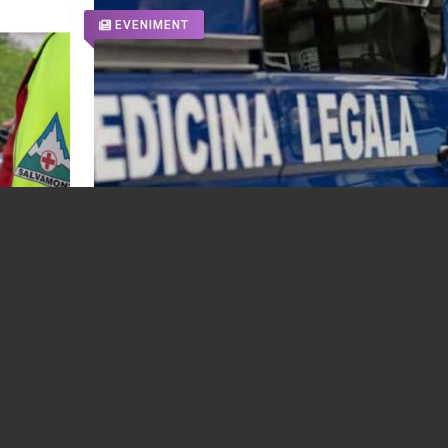
EVENIMENT
Bărbat găsit înecat, la Homorâciu. Avea 
36 de ani
07.08.2026