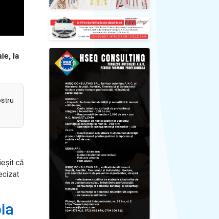
ie, la
ostru
ieșit că
ecizat
ia