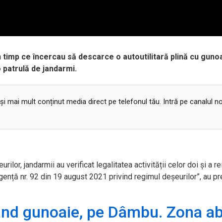
în timp ce încercau să descarce o autoutilitară plină cu gunoa
o patrulă de jandarmi.
 și mai mult conținut media direct pe telefonul tău. Intră pe canalul n
lor, jandarmii au verificat legalitatea activității celor doi și a re
rgență nr. 92 din 19 august 2021
privind regimul deșeurilor”, au pr
când gunoaie, pe Dâmbu. Zona ab