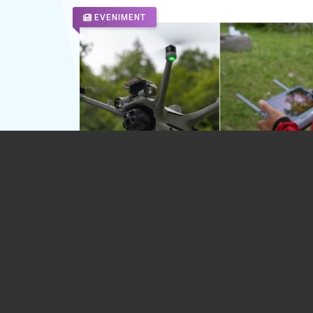
EVENIMENT
O dronă de ultimă generație a intrat în
dotarea Salvamont Sinaia
07.08.2026