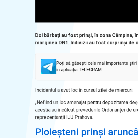
Doi bărbați au fost prinși, în zona Câmpina, 
marginea DN1. Indivizii au fost surprinși de 
Poți să găsești cele mai importante știri
în aplicația TELEGRAM
Incidentul a avut loc în cursul zilei de miercuri.
„Nefiind un loc amenajat pentru depozitarea deșeuri
aceștia au
înc
ălcat prevederile Ordonanței de u
reprezentanții IJJ Prahova.
Ploieșteni prinși arun