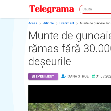
Acasa
Articole
Eveniment
Munte de gunoaie, lâng
Munte de gunoaie,
rămas fără 30.000
deșeurile
IOANA STROE
31.07.20
EVENIMENT