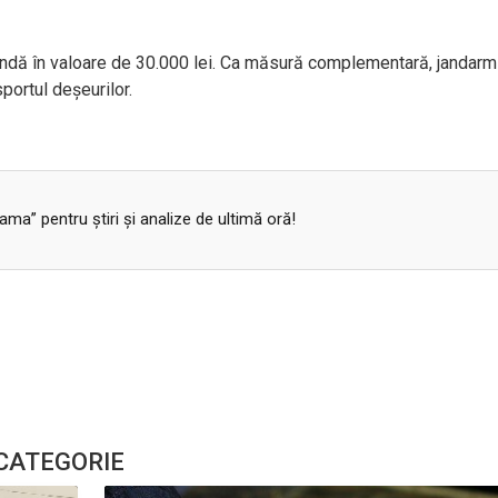
endă
în valoare de 30.000 lei.
Ca măsură complementară, jandarmi
sportul deșeurilor.
a” pentru ştiri şi analize de ultimă oră!
 CATEGORIE