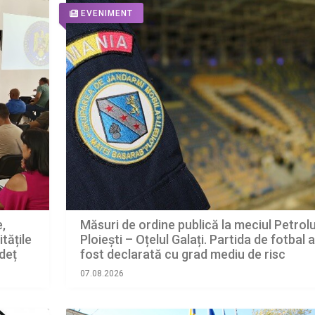
EVENIMENT
e,
Măsuri de ordine publică la meciul Petrolu
tățile
Ploiești – Oțelul Galați. Partida de fotbal a
udeț
fost declarată cu grad mediu de risc
07.08.2026