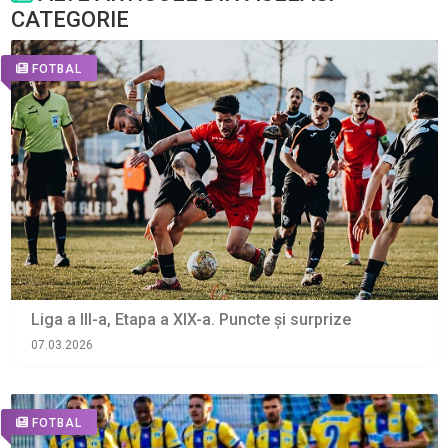
CATEGORIE
FOTBAL
Liga a III-a, Etapa a XIX-a. Puncte și surprize
07.03.2026
FOTBAL