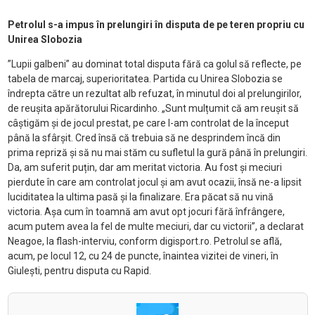
Petrolul s-a impus în prelungiri în disputa de pe teren propriu cu
Unirea Slobozia
”Lupii galbeni” au dominat total disputa fără ca golul să reflecte, pe
tabela de marcaj, superioritatea. Partida cu Unirea Slobozia se
îndrepta către un rezultat alb refuzat, în minutul doi al prelungirilor,
de reușita apărătorului Ricardinho. „Sunt mulțumit că am reușit să
câștigăm și de jocul prestat, pe care l-am controlat de la început
până la sfârșit. Cred însă că trebuia să ne desprindem încă din
prima repriză și să nu mai stăm cu sufletul la gură până în prelungiri.
Da, am suferit puțin, dar am meritat victoria. Au fost și meciuri
pierdute în care am controlat jocul și am avut ocazii, însă ne-a lipsit
luciditatea la ultima pasă și la finalizare. Era păcat să nu vină
victoria. Așa cum în toamnă am avut opt jocuri fără înfrângere,
acum putem avea la fel de multe meciuri, dar cu victorii”, a declarat
Neagoe, la flash-interviu, conform digisport.ro. Petrolul se află,
acum, pe locul 12, cu 24 de puncte, înaintea vizitei de vineri, în
Giulești, pentru disputa cu Rapid.