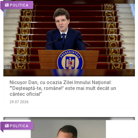
POLITICA
Nicușor Dan, cu ocazia Zilei Imnului Naţional:
"'Deşteaptă-te, române!' este mai mult decât un
cântec oficial”
29.07.2026
POLITICA