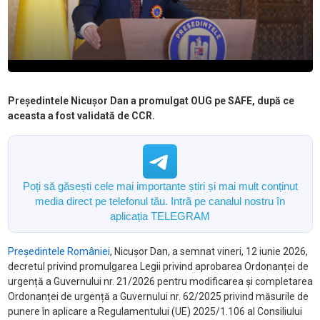
Președintele Nicușor Dan a promulgat OUG pe SAFE, după ce
aceasta a fost validată de CCR.
Poți să găsești cele mai importante știri și mai mult conținut
media direct pe telefonul tău. Intră pe canalul nostru în
aplicația TELEGRAM
Președintele României
, Nicușor Dan, a semnat vineri, 12 iunie 2026,
decretul privind promulgarea Legii privind aprobarea Ordonanței de
urgență a Guvernului nr. 21/2026 pentru modificarea și completarea
Ordonanței de urgență a Guvernului nr. 62/2025 privind măsurile de
punere în aplicare a Regulamentului (UE) 2025/1.106 al Consiliului