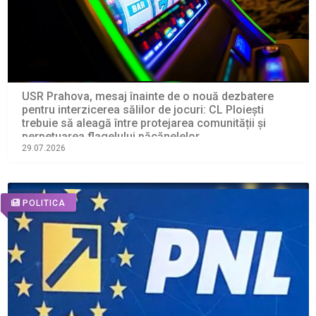
USR Prahova, mesaj înainte de o nouă dezbatere
pentru interzicerea sălilor de jocuri: CL Ploiești
trebuie să aleagă între protejarea comunității și
perpetuarea flagelului păcănelelor
29.07.2026
POLITICA