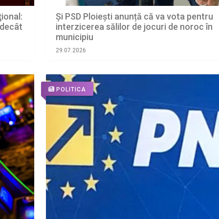
ional:
Și PSD Ploiești anunță că va vota pentru
 decât
interzicerea sălilor de jocuri de noroc în
municipiu
29.07.2026
POLITICA