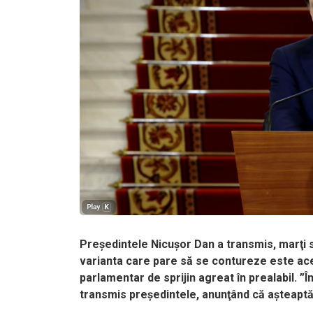
Preşedintele Nicuşor Dan a transmis, marţi se
varianta care pare să se contureze este ace
parlamentar de sprijin agreat în prealabil. ”
transmis preşedintele, anunţând că aşteaptă 