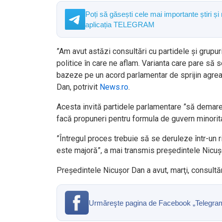
Poți să găsești cele mai importante știri și
aplicația TELEGRAM
”Am avut astăzi consultări cu partidele şi grupur
politice în care ne aflam. Varianta care pare să 
bazeze pe un acord parlamentar de sprijin agreat 
Dan, potrivit
News.ro
.
Acesta invită partidele parlamentare ”să demarez
facă propuneri pentru formula de guvern minorita
”Întregul proces trebuie să se deruleze într-un r
este majoră”, a mai transmis preşedintele Nicuş
Preşedintele Nicuşor Dan a avut, marţi, consultă
Urmăreşte pagina de Facebook „Telegrama” 