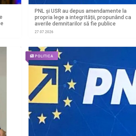
PNL și USR au depus amendamente la
e
propria lege a integrității, propunând ca
re
averile demnitarilor să fie publice
27.07.2026
POLITICA