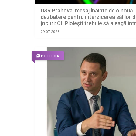
USR Prahova, mesaj înainte de o nouă
dezbatere pentru interzicerea sălilor d
jocuri: CL Ploiești trebuie să aleagă înt
protejarea comunității și perpetuarea
29.07.2026
flagelului păcănelelor
POLITICA