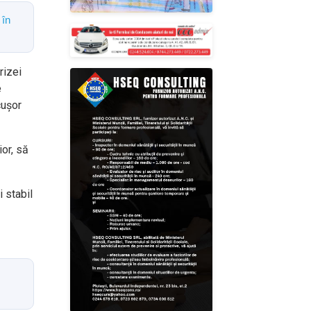
 în
rizei
e
cuşor
or, să
i stabil