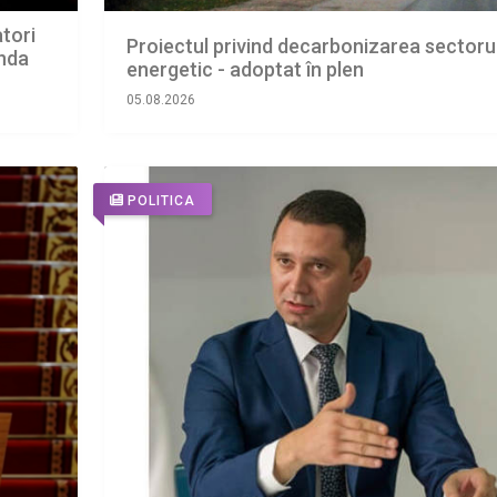
tori
Proiectul privind decarbonizarea sectoru
enda
energetic - adoptat în plen
05.08.2026
POLITICA