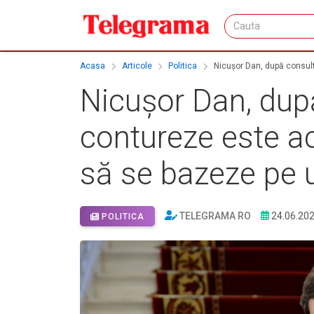
Acasa
Articole
Politica
Nicuşor Dan, după consult
Nicuşor Dan, după
contureze este ac
să se bazeze pe u
TELEGRAMA RO
24.06.20
POLITICA