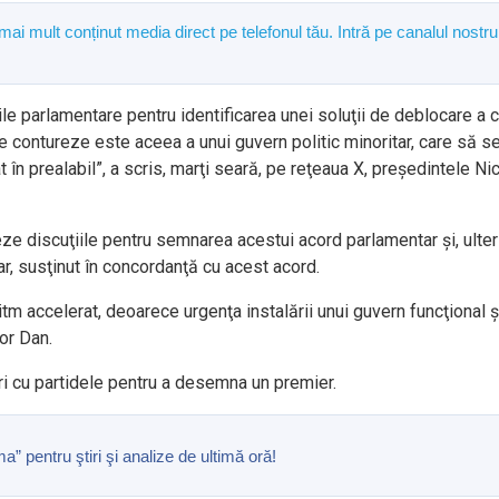
 mai mult conținut media direct pe telefonul tău. Intră pe canalul nostru
ile parlamentare pentru identificarea unei soluţii de deblocare a c
se contureze este aceea a unui guvern politic minoritar, care să s
în prealabil”, a scris, marţi seară, pe reţeaua X, preşedintele Ni
e discuţiile pentru semnarea acestui acord parlamentar şi, ulteri
r, susţinut în concordanţă cu acest acord.
itm accelerat, deoarece urgenţa instalării unui guvern funcţional ş
or Dan.
ri cu partidele pentru a desemna un premier.
pentru ştiri şi analize de ultimă oră!