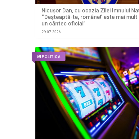
Nicușor Dan, cu ocazia Zilei Imnului Naţ
"'Deşteaptă-te, române!' este mai mult
un cântec oficial”
29.07.2026
POLITICA