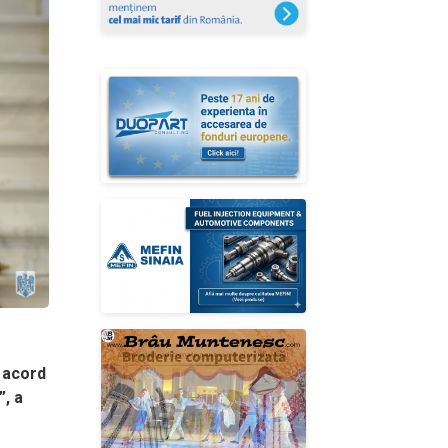
 acord
”, a