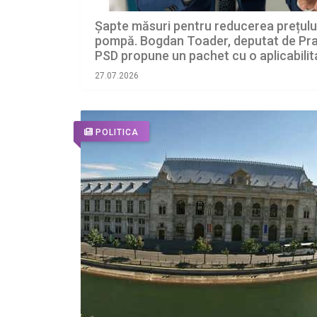
Șapte măsuri pentru reducerea prețului
pompă. Bogdan Toader, deputat de Pr
PSD propune un pachet cu o aplicabilit
temporară, pentru 6 luni
27.07.2026
POLITICA