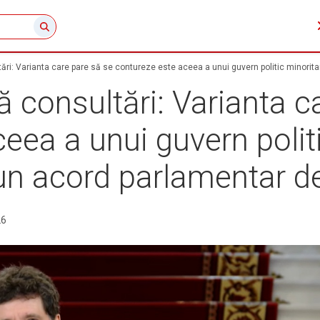
ări: Varianta care pare să se contureze este aceea a unui guvern politic minorita
 consultări: Varianta c
eea a unui guvern politi
n acord parlamentar de 
26