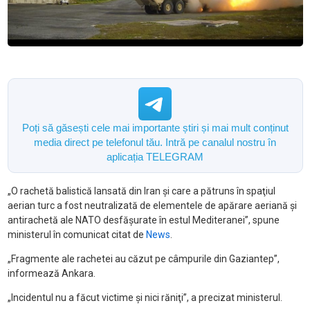
Poți să găsești cele mai importante știri și mai mult conținut
media direct pe telefonul tău. Intră pe canalul nostru în
aplicația TELEGRAM
„O rachetă balistică lansată din Iran şi care a pătruns în spaţiul
aerian turc a fost neutralizată de elementele de apărare aeriană şi
antirachetă ale NATO desfăşurate în estul Mediteranei”, spune
ministerul în comunicat citat de
News
.
„Fragmente ale rachetei au căzut pe câmpurile din Gaziantep”,
informează Ankara.
„Incidentul nu a făcut victime şi nici răniţi”, a precizat ministerul.