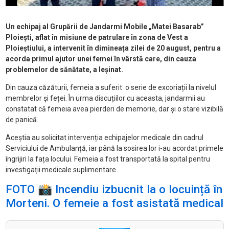
Un echipaj al Grupării de Jandarmi Mobile „Matei Basarab”
Ploiești, aflat în misiune de patrulare în zona de Vest a
Ploieștiului, a intervenit în dimineața zilei de 20 august, pentru a
acorda primul ajutor unei femei în vârstă care, din cauza
problemelor de sănătate, a leșinat.
Din cauza căzăturii, femeia a suferit o serie de excoriații la nivelul
membrelor și feței. În urma discuțiilor cu aceasta, jandarmii au
constatat că femeia avea pierderi de memorie, dar și o stare vizibilă
de panică.
Aceștia au solicitat intervenția echipajelor medicale din cadrul
Serviciului de Ambulanță, iar până la sosirea lor i-au acordat primele
îngrijiri la fața locului. Femeia a fost transportată la spital pentru
investigații medicale suplimentare.
FOTO 📸 Incendiu izbucnit la o locuință în
Morteni. O femeie a fost asistată medical